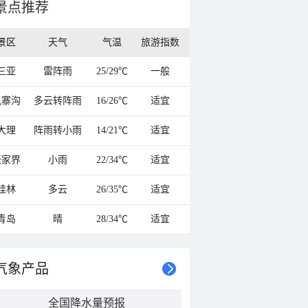
景点推荐
景区
天气
气温
旅游指数
三亚
雷阵雨
25/29℃
一般
九寨沟
多云转阵雨
16/26℃
适宜
大理
阵雨转小雨
14/21℃
适宜
张家界
小雨
22/34℃
适宜
桂林
多云
26/35℃
适宜
青岛
晴
28/34℃
适宜
气象产品
全国降水量预报