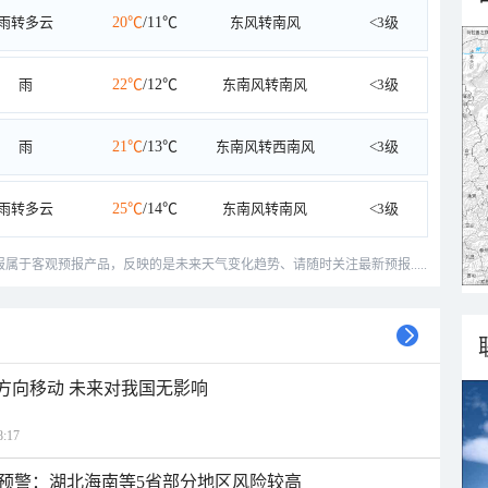
雨转多云
20℃
/11℃
东风转南风
<3级
雨
22℃
/12℃
东南风转南风
<3级
雨
21℃
/13℃
东南风转西南风
<3级
雨转多云
25℃
/14℃
东南风转南风
<3级
预报属于客观预报产品，反映的是未来天气变化趋势、请随时关注最新预报.....
北方向移动 未来对我国无影响
:17
预警：湖北海南等5省部分地区风险较高