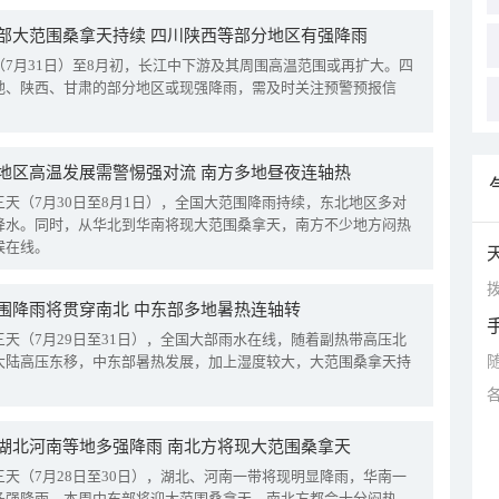
部大范围桑拿天持续 四川陕西等部分地区有强降雨
（7月31日）至8月初，长江中下游及其周围高温范围或再扩大。四
地、陕西、甘肃的部分地区或现强降雨，需及时关注预警预报信
地区高温发展需警惕强对流 南方多地昼夜连轴热
三天（7月30日至8月1日），全国大范围降雨持续，东北地区多对
降水。同时，从华北到华南将现大范围桑拿天，南方不少地方闷热
候在线。
拨
围降雨将贯穿南北 中东部多地暑热连轴转
三天（7月29日至31日），全国大部雨水在线，随着副热带高压北
大陆高压东移，中东部暑热发展，加上湿度较大，大范围桑拿天持
湖北河南等地多强降雨 南北方将现大范围桑拿天
三天（7月28日至30日），湖北、河南一带将现明显降雨，华南一
多强降雨。本周中东部将迎大范围桑拿天，南北方都会十分闷热。