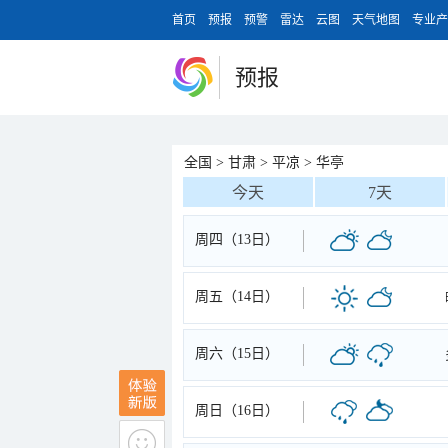
首页
预报
预警
雷达
云图
天气地图
专业产
预报
全国
>
甘肃
>
平凉
>
华亭
今天
7天
周四（13日）
周五（14日）
周六（15日）
周日（16日）