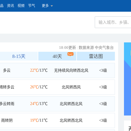
品
资讯
视频
节气
更多
18:00更新
|
数据来源 中央气象台
8-15天
40天
雷达图
多云
22℃
/13℃
无持续风向转西北风
<3级
晴转多云
26℃
/12℃
北风转西风
<3级
多云转雨
24℃
/13℃
北风转西北风
<3级
雨转阴
19℃
/11℃
北风转西北风
<3级