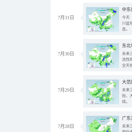
中东
7月31日
今天
川盆
息。
东北
7月30日
未来
流性
全天
大范
7月29日
未来
抬、
续。
广东
7月28日
未来
带仍