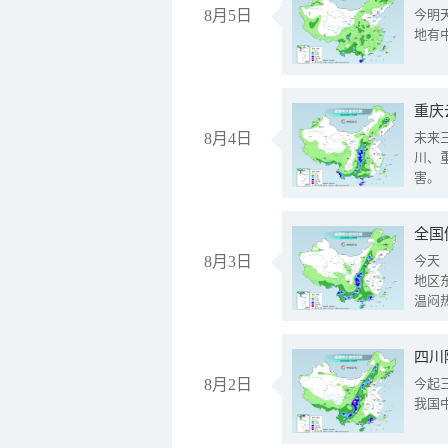
8月5日
今明
地有
重庆
8月4日
未来
川、
害。
全国
8月3日
今天
地区
温闷
8月2日
今起
我国