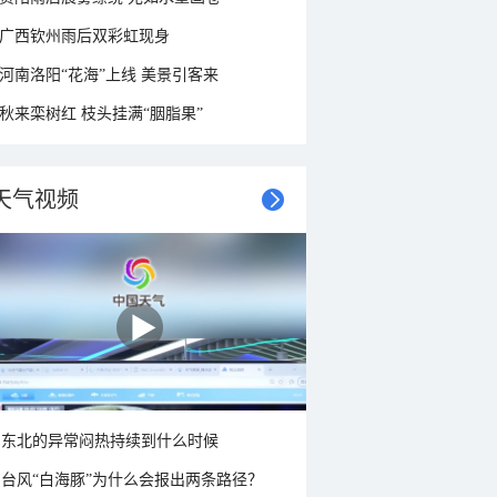
广西钦州雨后双彩虹现身
河南洛阳“花海”上线 美景引客来
秋来栾树红 枝头挂满“胭脂果”
天气视频
东北的异常闷热持续到什么时候
台风“白海豚”为什么会报出两条路径？