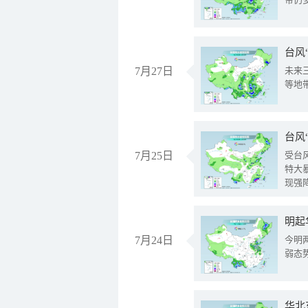
台风
7月27日
未来
等地
台风
7月25日
受台
特大
现强
明起
7月24日
今明
弱态
华北