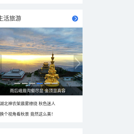
生活旅游
秋意浓 蓝天映衬下的哈尔滨伏尔加庄园
湖北神农架晨雾缭绕 秋色迷人
换个视角看秋景 竟然这么美！