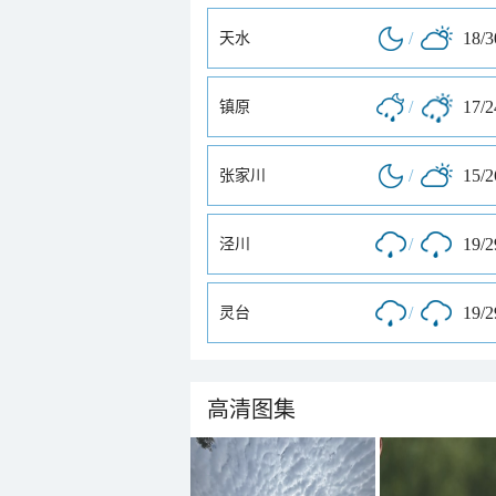
/
18/
天水
/
17/
镇原
/
15/
张家川
/
19/
泾川
/
19/
灵台
高清图集