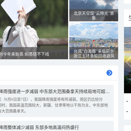
北京天空现“云隙光”景
象
台风“白海豚”来临前夕
创今年来新高 焖蒸感不下线
浙江玉环渔船回港避风
我国降雨强度进一步减弱 中东部大范围桑拿天持续局地可超38℃
天（8月6日至7日），我国降雨强度将有所减弱，雨区仍比较分
同时，我国高温范围较大，新疆、甘肃等地以干热为主，中东部地
有大范围桑拿天。
降雨整体减少减弱 东部多地高温闷热盛行