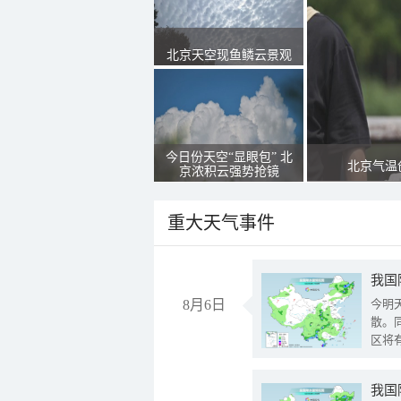
北京天空现鱼鳞云景观
今日份天空“显眼包” 北
北京气温
京浓积云强势抢镜
重大天气事件
8月6日
今明
散。
区将
我国