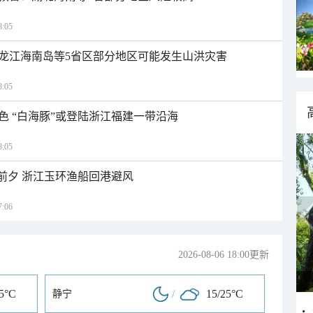
:05
龙江海南岛等5省区部分地区可能发生山洪灾害
:05
色 “白海豚”或登陆浙江福建一带沿海
:05
临前夕 浙江玉环渔船回港避风
:06
2026-08-06 18:00更新
25°C
/
15/25°C
静宁