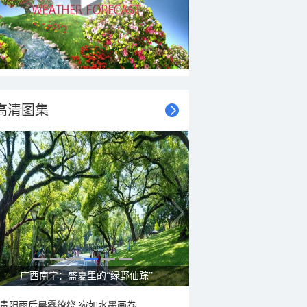
高清图集
呼伦贝尔草原 藏着最治愈的蓝天白云
贵阳雨后晨雾缭绕 宛如水墨画卷