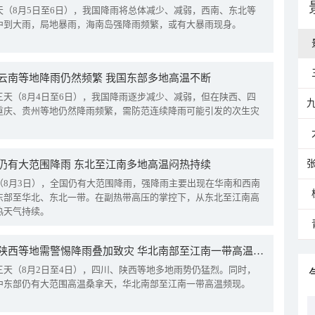
天（8月5日至6日），我国降雨将总体减少、减弱，西南、东北等
中到大雨，局地暴雨，海南岛强降雨频繁，或有大暴雨现身。
云南等地降雨仍然频繁 我国东部多地高温不断
三天（8月4日至6日），我国降雨逐步减少、减弱，但在陕西、四
重庆、贵州等地仍然降雨频繁，需防范连续降雨可能引发的次生灾
仍有大范围降雨 东北至江南多地高温闷热持续
（8月3日），全国仍有大范围降雨，强降雨主要出现在华南和西南
东部至华北、东北一带。在副热带高压的掌控下，从东北至江南高
热天气持续。
四川陕西等地需警惕降雨叠加致灾 华北南部至江南一带高温频现
三天（8月2日至4日），四川、陕西等地多地雨势仍猛烈。同时，
中东部仍有大范围高温桑拿天，华北南部至江南一带高温频现。