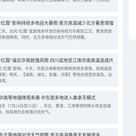
“红霞”影响持续多地迎大暴雨 南方高温减少北方暑意增强
三天，台风“红霞”或其残余环流仍将持续为华南到江汉、黄淮西部
带来强降雨；同时，北方多地强对流天气仍然频繁。
“红霞”逼近华南掀强风雨 四川盆地至江南华南高温连成片
风“红霞”影响，今天，华南沿海等地的降雨将增多增强，局地或现
暴雨；明天，【湖南、湖北、安徽、河南】等地也将受到波及，出
降雨。
华南等地强降雨来袭 中东部多地进入桑拿天模式
两天（7月24日至25日），华北、黄淮、江淮等地的降水将呈现减
势，但局地仍会有强对流天气。
东北等地强对流天气频繁 南方高温桑拿天发展增多