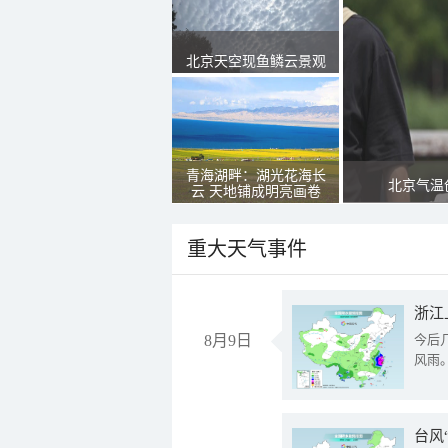
北京天空现鱼鳞云景观
青海湖畔：湖光花海长
北京气温
云 天地铺成明亮画卷
重大天气事件
浙江
8月9日
今后
风雨
台风