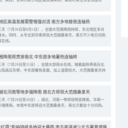
地区高温发展需警惕强对流 南方多地昼夜连轴热
三天（7月30日至8月1日），全国大范围降雨持续，东北地区多对
降水。同时，从华北到华南将现大范围桑拿天，南方不少地方闷热
候在线。
围降雨将贯穿南北 中东部多地暑热连轴转
三天（7月29日至31日），全国大部雨水在线，随着副热带高压北
大陆高压东移，中东部暑热发展，加上湿度较大，大范围桑拿天持
湖北河南等地多强降雨 南北方将现大范围桑拿天
三天（7月28日至30日），湖北、河南一带将现明显降雨，华南一
多强降雨。本周中东部将迎大范围桑拿天，南北方都会十分闷热。
“红霞”影响持续多地迎大暴雨 南方高温减少北方暑意增强