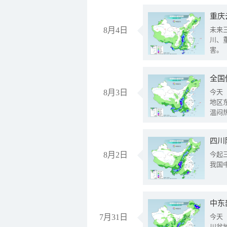
重庆
8月4日
未来
川、
害。
全国
8月3日
今天
地区
温闷
8月2日
今起
我国
中东
7月31日
今天
川盆