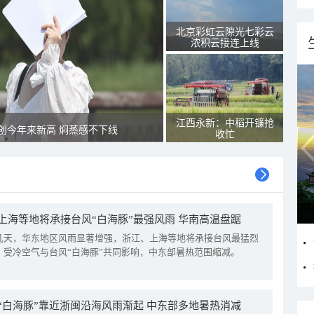
北京彩虹云隙光七彩云
浓积云接连上线
江西永新：中稻开镰抢
创今年来新高 焖蒸感不下线
收忙
上海等地将承接台风“白海豚”最强风雨 华南高温盘踞
几天，华东地区风雨显著增强，浙江、上海等地将承接台风最猛烈
。受冷空气与台风“白海豚”共同影响，中东部暑热范围缩减。
“白海豚”靠近浙闽沿海风雨渐起 中东部多地暑热消减