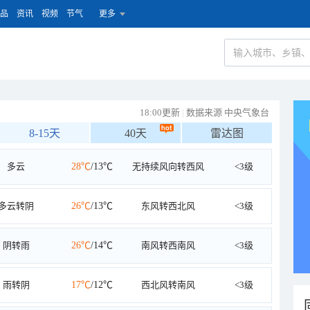
品
资讯
视频
节气
更多
18:00更新
|
数据来源 中央气象台
8-15天
40天
雷达图
多云
28℃
/13℃
无持续风向转西风
<3级
多云转阴
26℃
/13℃
东风转西北风
<3级
阴转雨
26℃
/14℃
南风转西南风
<3级
雨转阴
17℃
/12℃
西北风转南风
<3级