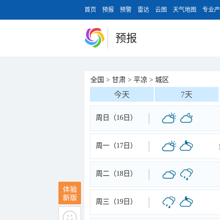
首页
预报
预警
雷达
云图
天气地图
专业产
预报
全国
>
甘肃
>
平凉
>
城区
今天
7天
周日（16日）
周一（17日）
周二（18日）
周三（19日）