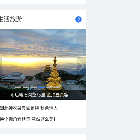
生活旅游
秋意浓 蓝天映衬下的哈尔滨伏尔加庄园
湖北神农架晨雾缭绕 秋色迷人
换个视角看秋景 竟然这么美！