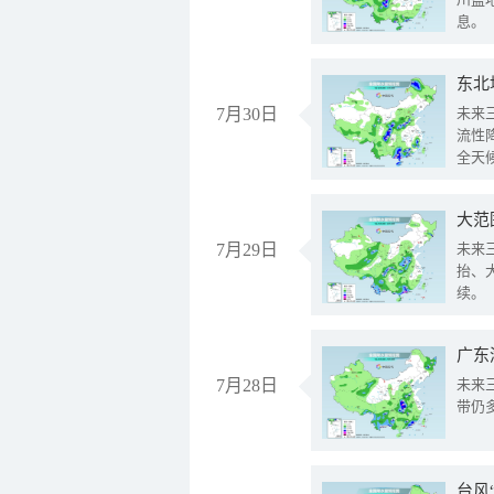
息。
东北
7月30日
未来
流性
全天
大范
7月29日
未来
抬、
续。
广东
7月28日
未来
带仍
台风