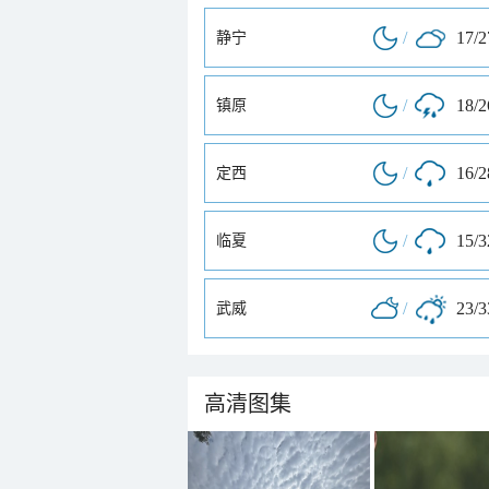
/
17/
静宁
/
18/
镇原
/
16/
定西
/
15/
临夏
/
23/
武威
高清图集