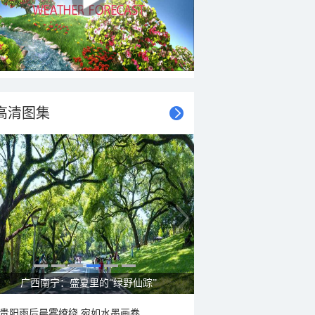
高清图集
呼伦贝尔草原 藏着最治愈的蓝天白云
贵阳雨后晨雾缭绕 宛如水墨画卷