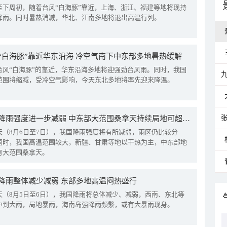
至下周初，随着台风“白海豚”靠近，上海、浙江、福建等地将现持
降雨。同时暑热消减，华北、江南多地将退出高温行列。
“白海豚”靠近华东沿海 冷空气南下中东部多地暑热缓解
台风“白海豚”的靠近，华东沿海多地将迎强劲台风雨。同时，我国
范围将缩减，受冷空气影响，今天东北多地将率先迎来降温。
我国降雨强度进一步减弱 中东部大范围桑拿天持续局地可超38℃
天（8月6日至7日），我国降雨强度将有所减弱，雨区仍比较分
同时，我国高温范围较大，新疆、甘肃等地以干热为主，中东部地
有大范围桑拿天。
降雨整体减少减弱 东部多地高温闷热盛行
天（8月5日至6日），我国降雨将总体减少、减弱，西南、东北等
中到大雨，局地暴雨，海南岛强降雨频繁，或有大暴雨现身。