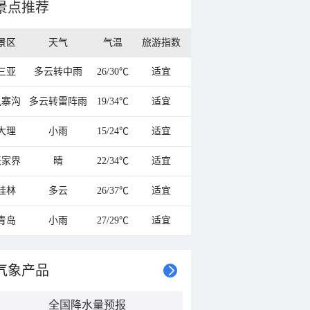
景点推荐
景区
天气
气温
旅游指数
三亚
多云转中雨
26/30℃
适宜
九寨沟
多云转雷阵雨
19/34℃
适宜
大理
小雨
15/24℃
适宜
张家界
晴
22/34℃
适宜
桂林
多云
26/37℃
适宜
青岛
小雨
27/29℃
适宜
气象产品
全国降水量预报