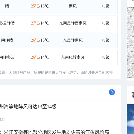
晴
25℃
/13℃
南风
<3级
多云转晴
27℃
/14℃
东南风转西南风
<3级
阴转晴
26℃
/15℃
东风转南风
<3级
阴转多云
26℃
/14℃
东南风转南风
<3级
预报属于客观预报产品，反映的是未来天气变化趋势、请随时关注最新预报.....
州湾等地阵风可达13至14级
:15
：浙江安徽等地部分地区发生地质灾害的气象风险高