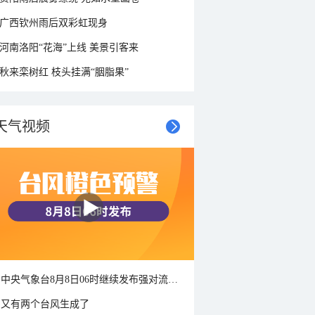
广西钦州雨后双彩虹现身
河南洛阳“花海”上线 美景引客来
秋来栾树红 枝头挂满“胭脂果”
天气视频
中央气象台8月8日06时继续发布强对流天气蓝色预警
又有两个台风生成了