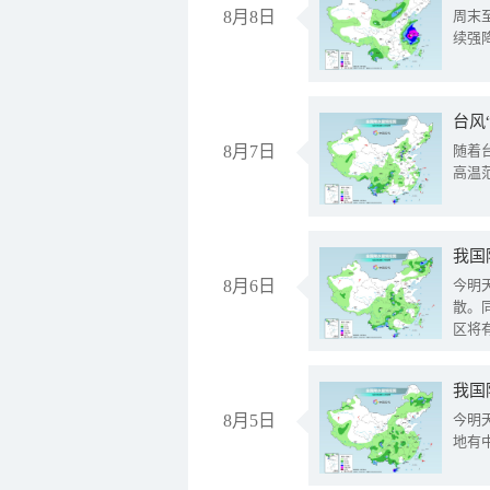
8月8日
周末
续强
台风
8月7日
随着
高温
8月6日
今明
散。
区将
我国
8月5日
今明
地有