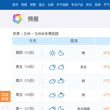
首页
预报
预警
雷达
云图
天气地图
专业产品
资讯
视频
节气
预报
甘肃
>
兰州
>
兰州水车博览园
今天
周末
周四（13日）
晴
26℃
周五（14日）
多云
28℃
周六（15日）
阴
27℃
周日（16日）
阴
22℃
周一（17日）
多云转晴
24℃