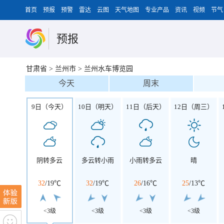
首页
预报
预警
雷达
云图
天气地图
专业产品
资讯
视频
节气
预报
甘肃省
>
兰州市
>
兰州水车博览园
今天
周末
9日（今天）
10日（明天）
11日（后天）
12日（周三）
阴转多云
多云转小雨
小雨转多云
晴
32
/
19℃
32
/
19℃
26
/
16℃
25
/
13℃
<3级
<3级
<3级
<3级