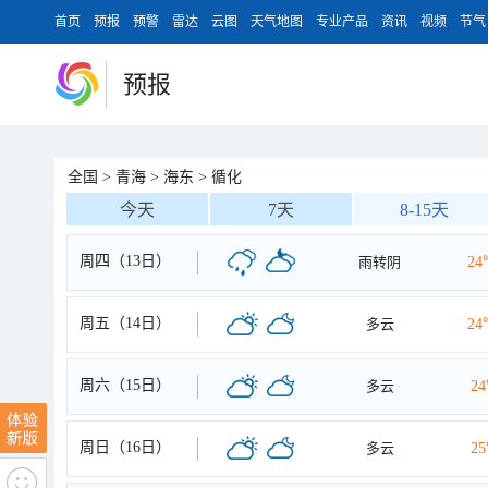
首页
预报
预警
雷达
云图
天气地图
专业产品
资讯
视频
节气
预报
全国
>
青海
>
海东
>
循化
今天
7天
8-15天
周四（13日）
雨转阴
24
周五（14日）
多云
24
周六（15日）
多云
2
周日（16日）
多云
2