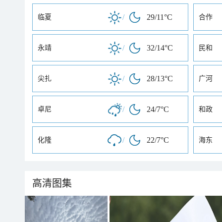
/
29/11°C
临夏
合作
/
32/14°C
永靖
民和
/
28/13°C
尖扎
广河
/
24/7°C
卓尼
和政
/
22/7°C
化隆
海东
高清图集