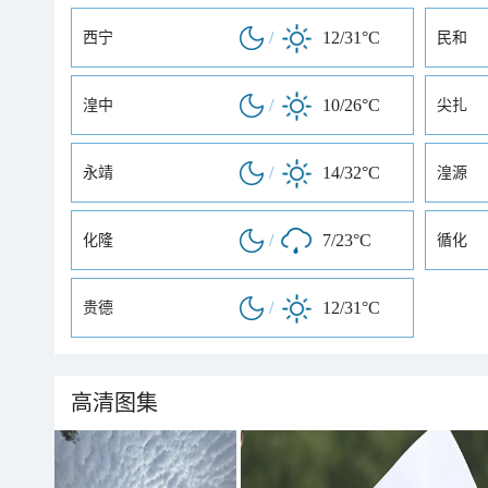
/
12/31°C
西宁
民和
/
10/26°C
湟中
尖扎
/
14/32°C
永靖
湟源
/
7/23°C
化隆
循化
/
12/31°C
贵德
高清图集