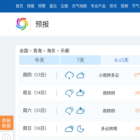
首页
预报
预警
雷达
云图
天气地图
专业产品
资讯
视频
节气
预报
全国
>
青海
>
海东
>
乐都
今天
7天
8-15天
周四（13日）
小雨转多云
27
周五（14日）
雨转阴
2
周六（15日）
雨转阴
2
周日（16日）
多云转晴
2