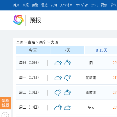
首页
预报
预警
雷达
云图
天气地图
专业产品
资讯
视频
节气
预报
全国
>
青海
>
西宁
>
大通
今天
7天
8-15天
周日（16日）
阴
2
周一（17日）
阴转雨
2
周二（18日）
雨转阴
2
周三（19日）
多云
2