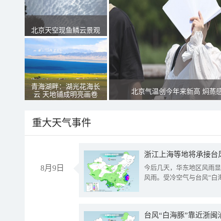
北京天空现鱼鳞云景观
青海湖畔：湖光花海长
北京气温创今年来新高 焖蒸
云 天地铺成明亮画卷
重大天气事件
浙江上海等地将承接台风
8月9日
今后几天，华东地区风雨显
风雨。受冷空气与台风“白
台风“白海豚”靠近浙闽