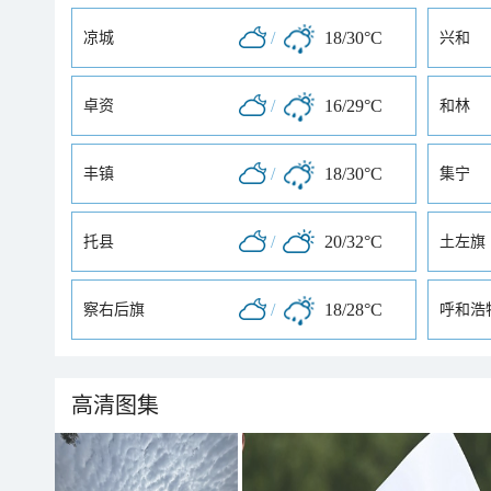
/
18/30°C
凉城
兴和
/
16/29°C
卓资
和林
/
18/30°C
丰镇
集宁
/
20/32°C
托县
土左旗
/
18/28°C
察右后旗
呼和浩
高清图集