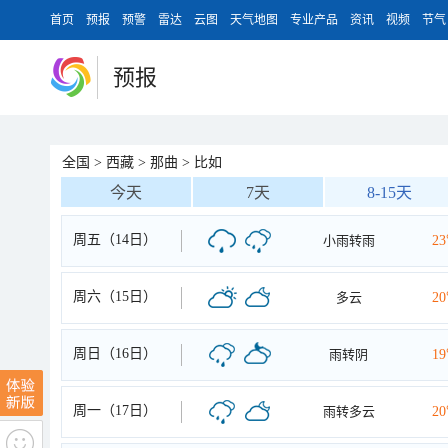
首页
预报
预警
雷达
云图
天气地图
专业产品
资讯
视频
节气
预报
全国
>
西藏
>
那曲
>
比如
今天
7天
8-15天
周五（14日）
小雨转雨
2
周六（15日）
多云
2
周日（16日）
雨转阴
1
周一（17日）
雨转多云
2