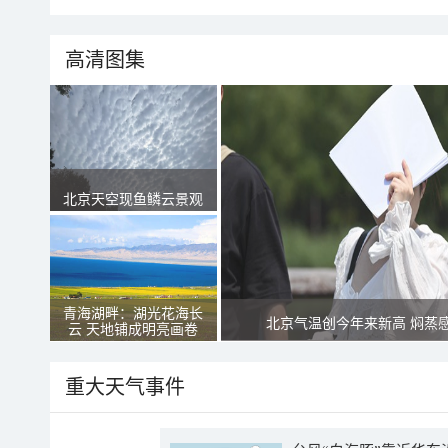
高清图集
北京天空现鱼鳞云景观
青海湖畔：湖光花海长
北京气温创今年来新高 焖蒸
云 天地铺成明亮画卷
重大天气事件