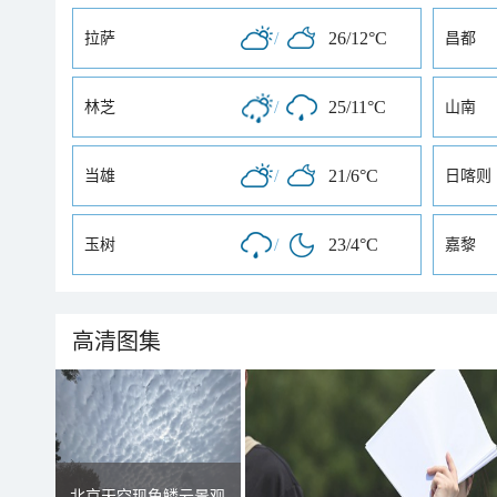
/
26/12°C
拉萨
昌都
/
25/11°C
林芝
山南
/
21/6°C
当雄
日喀则
/
23/4°C
玉树
嘉黎
高清图集
北京天空现鱼鳞云景观