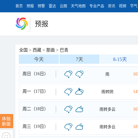
首页
预报
预警
雷达
云图
天气地图
专业产品
资讯
视频
节气
预报
全国
>
西藏
>
那曲
>
巴青
今天
7天
8-15天
周日（16日）
雨
1
周一（17日）
雨转阴
1
周二（18日）
雨转多云
1
周三（19日）
雨转多云
1