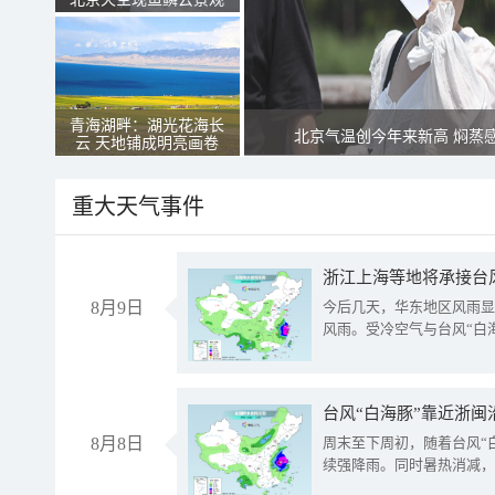
青海湖畔：湖光花海长
北京气温创今年来新高 焖蒸
云 天地铺成明亮画卷
重大天气事件
浙江上海等地将承接台风
8月9日
今后几天，华东地区风雨显
风雨。受冷空气与台风“白
台风“白海豚”靠近浙闽
8月8日
周末至下周初，随着台风“
续强降雨。同时暑热消减，