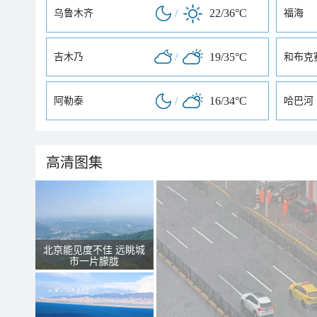
/
22/36°C
乌鲁木齐
福海
/
19/35°C
吉木乃
和布克
/
16/34°C
阿勒泰
哈巴河
高清图集
北京能见度不佳 远眺城
市一片朦胧