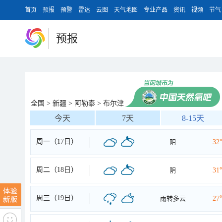
首页
预报
预警
雷达
云图
天气地图
专业产品
资讯
视频
节气
预报
全国
>
新疆
>
阿勒泰
>
布尔津
今天
7天
8-15天
周一（17日）
阴
32
周二（18日）
阴
31
周三（19日）
雨转多云
27