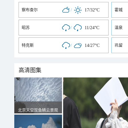
/
17/32°C
察布查尔
霍城
/
11/24°C
昭苏
温泉
/
14/27°C
特克斯
巩留
高清图集
北京天空现鱼鳞云景观