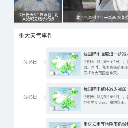
今日份天空“显眼包” 北
北京气温创今年来新高 焖蒸
京浓积云强势抢镜
重大天气事件
8月6日
今明天（8月6日至7日）
散。同时，我国高温范围较
区将有大范围桑拿天。
我国降雨整体减少减弱
8月5日
今明天（8月5日至6日）
地有中到大雨，局地暴雨，
重庆云南等地降雨仍然