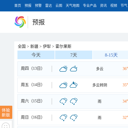
首页
预报
预警
雷达
云图
天气地图
专业产品
资讯
视频
节气
预报
全国
>
新疆
>
伊犁
>
霍尔果斯
今天
7天
8-15天
周四（13日）
多云
36
周五（14日）
多云转阴
35
周六（15日）
雨
34
周日（16日）
雨
32