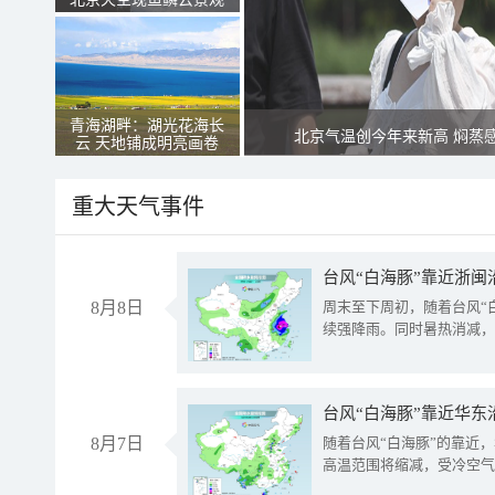
青海湖畔：湖光花海长
北京气温创今年来新高 焖蒸
云 天地铺成明亮画卷
重大天气事件
台风“白海豚”靠近浙闽
8月8日
周末至下周初，随着台风“
续强降雨。同时暑热消减，
台风“白海豚”靠近华东
8月7日
随着台风“白海豚”的靠近
高温范围将缩减，受冷空气