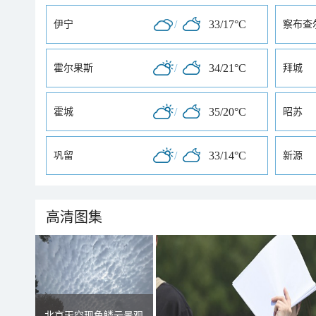
/
33/17°C
伊宁
察布查
/
34/21°C
霍尔果斯
拜城
/
35/20°C
霍城
昭苏
/
33/14°C
巩留
新源
高清图集
北京天空现鱼鳞云景观