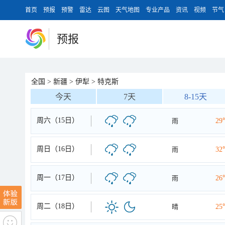
首页
预报
预警
雷达
云图
天气地图
专业产品
资讯
视频
节气
预报
全国
>
新疆
>
伊犁
>
特克斯
今天
7天
8-15天
周六（15日）
雨
29
周日（16日）
雨
32
周一（17日）
雨
26
周二（18日）
晴
25