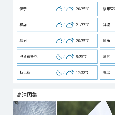
/
20/35°C
伊宁
察布查
/
21/33°C
和静
拜城
/
20/35°C
精河
博乐
/
9/25°C
巴音布鲁克
乌苏
/
17/32°C
特克斯
巩留
高清图集