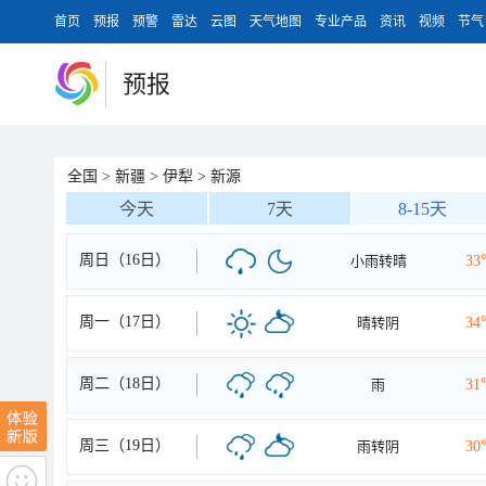
首页
预报
预警
雷达
云图
天气地图
专业产品
资讯
视频
节气
预报
全国
>
新疆
>
伊犁
>
新源
今天
7天
8-15天
周日（16日）
小雨转晴
33
周一（17日）
晴转阴
34
周二（18日）
雨
31
周三（19日）
雨转阴
30