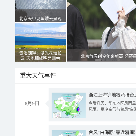
北京天空现鱼鳞云景观
青海湖畔：湖光花海长
北京气温创今年来新高 焖蒸
云 天地铺成明亮画卷
重大天气事件
浙江上海等地将承接台风
8月9日
今后几天，华东地区风雨显
风雨。受冷空气与台风“白
台风“白海豚”靠近浙闽