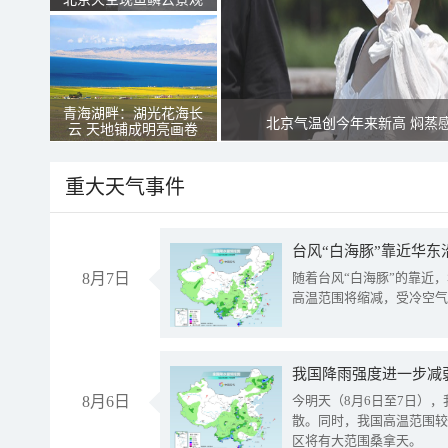
青海湖畔：湖光花海长
北京气温创今年来新高 焖蒸
云 天地铺成明亮画卷
重大天气事件
台风“白海豚”靠近华东
8月7日
随着台风“白海豚”的靠近
高温范围将缩减，受冷空气
8月6日
今明天（8月6日至7日）
散。同时，我国高温范围较
区将有大范围桑拿天。