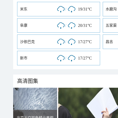
/
19/31°C
米东
水磨沟
/
20/31°C
阜康
五家渠
/
17/27°C
沙依巴克
昌吉
/
17/27°C
新市
高清图集
北京天空现鱼鳞云景观