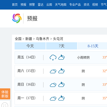
首页
预报
预警
雷达
云图
天气地图
专业产品
资讯
视频
节气
预报
全国
>
新疆
>
乌鲁木齐
>
头屯河
今天
7天
8-15天
周五（14日）
小雨转阴
33
周六（15日）
阴
32
周日（16日）
阴
33
周一（17日）
阴
35