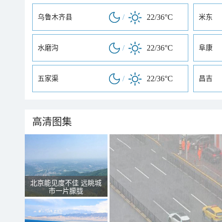
/
22/36°C
乌鲁木齐县
米东
/
22/36°C
水磨沟
阜康
/
22/36°C
五家渠
昌吉
高清图集
北京能见度不佳 远眺城
市一片朦胧