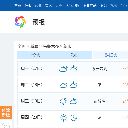
首页
预报
预警
雷达
云图
天气地图
专业产品
资讯
视频
节气
预报
全国
>
新疆
>
乌鲁木齐
>
新市
今天
7天
8-15天
周一（17日）
多云转阴
33
周二（18日）
阴
28
周三（19日）
雨转阴
24
周四（20日）
晴
28