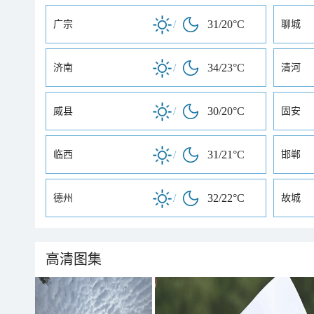
/
31/20°C
广宗
聊城
/
34/23°C
济南
清河
/
30/20°C
威县
固安
/
31/21°C
临西
邯郸
/
32/22°C
德州
故城
高清图集