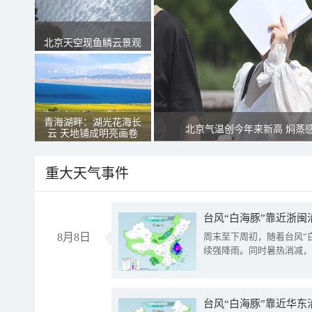
北京天空现鱼鳞云景观
青海湖畔：湖光花海长
北京气温创今年来新高 焖蒸
云 天地铺成明亮画卷
重大天气事件
台风“白海豚”靠近浙闽
8月8日
周末至下周初，随着台风“
续强降雨。同时暑热消减，
台风“白海豚”靠近华东