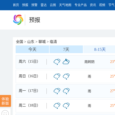
首页
预报
预警
雷达
云图
天气地图
专业产品
资讯
视频
节气
预报
全国
>
山东
>
聊城
>
临清
今天
7天
8-15天
周六（15日）
雨转阴
23
周日（16日）
雨
25
周一（17日）
雨
27
周二（18日）
雨
25