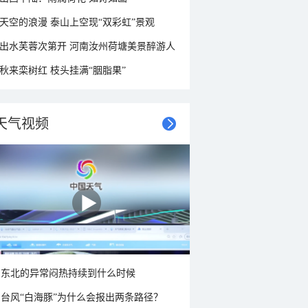
天空的浪漫 泰山上空现“双彩虹”景观
出水芙蓉次第开 河南汝州荷塘美景醉游人
秋来栾树红 枝头挂满“胭脂果”
天气视频
东北的异常闷热持续到什么时候
台风“白海豚”为什么会报出两条路径？