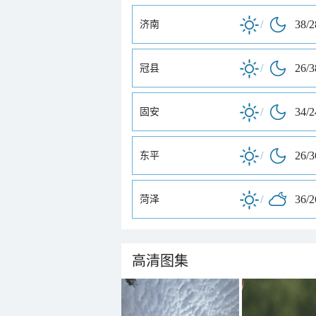
/
38/
济南
/
26/
冠县
/
34/
固安
/
26/
东平
/
36/
菏泽
高清图集