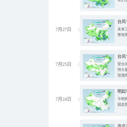
台风
7月27日
未来
等地
台风
7月25日
受台
特大
现强
明起
7月24日
今明
弱态
华北