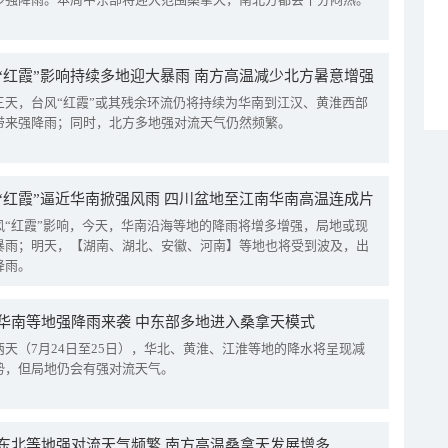
“红霞”影响持续多地迎大暴雨 南方高温减少北方暑意增强
三天，台风“红霞”或其残余环流仍将持续为华南到江汉、黄淮西部
带来强降雨；同时，北方多地强对流天气仍然频繁。
“红霞”逼近华南掀强风雨 四川盆地至江南华南高温连成片
风“红霞”影响，今天，华南沿海等地的降雨将增多增强，局地或现
暴雨；明天，【湖南、湖北、安徽、河南】等地也将受到波及，出
降雨。
华南等地强降雨来袭 中东部多地进入桑拿天模式
两天（7月24日至25日），华北、黄淮、江淮等地的降水将呈现减
势，但局地仍会有强对流天气。
东北等地强对流天气频繁 南方高温桑拿天发展增多