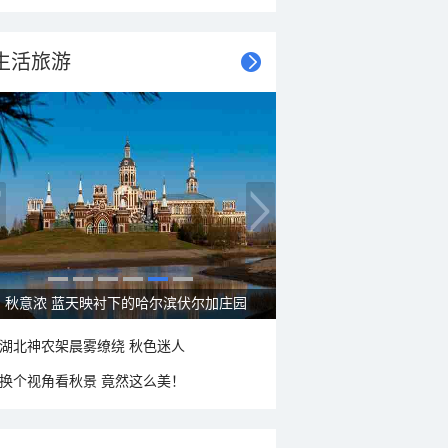
生活旅游
秋意浓 蓝天映衬下的哈尔滨伏尔加庄园
湖北神农架晨雾缭绕 秋色迷人
换个视角看秋景 竟然这么美！