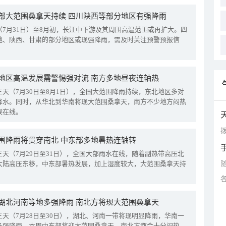
部大范围桑拿天持续 四川陕西等部分地区有强降雨
（7月31日）至8月初，长江中下游及其周围高温范围或再扩大。四
地、陕西、甘肃的部分地区或现强降雨，需及时关注预警预报信
地区高温发展需警惕强对流 南方多地昼夜连轴热
三天（7月30日至8月1日），全国大范围降雨持续，东北地区多对
降水。同时，从华北到华南将现大范围桑拿天，南方不少地方闷热
候在线。
拨
围降雨将贯穿南北 中东部多地暑热连轴转
三天（7月29日至31日），全国大部雨水在线，随着副热带高压北
大陆高压东移，中东部暑热发展，加上湿度较大，大范围桑拿天持
湖北河南等地多强降雨 南北方将现大范围桑拿天
三天（7月28日至30日），湖北、河南一带将现明显降雨，华南一
多强降雨。本周中东部将迎大范围桑拿天，南北方都会十分闷热。