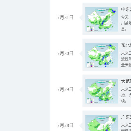
中东
7月31日
今天
川盆
息。
东北
7月30日
未来
流性
全天
大范
7月29日
未来
抬、
续。
广东
7月28日
未来
带仍