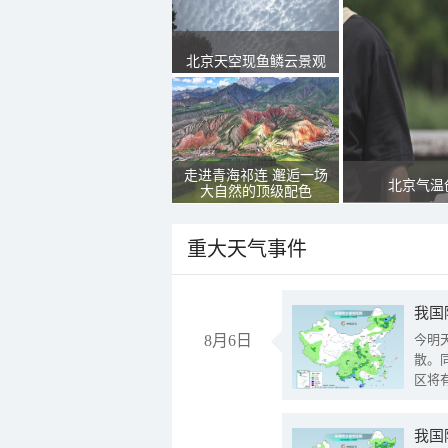
北京天空现鱼鳞云景观
走进青海祁连 邂逅一场
北京气温
大自然的顶级配色
重大天气事件
8月6日
今明
散。
区将
我国