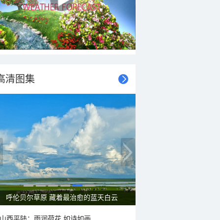
高清图集
呼伦贝尔草原 藏着最治愈的蓝天白云
山西平陆：雨润荷花 如诗如画