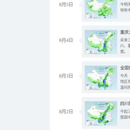
8月5日
今明
地有
重庆
8月4日
未来
川、
害。
全国
8月3日
今天
地区
温闷
8月2日
今起
我国