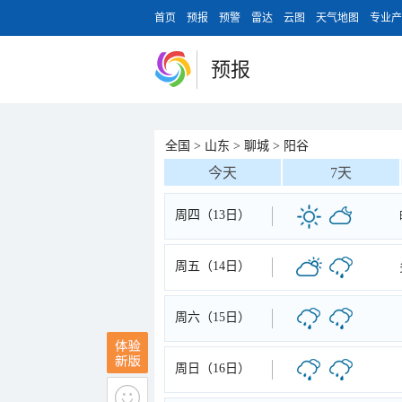
首页
预报
预警
雷达
云图
天气地图
专业产
预报
全国
>
山东
>
聊城
>
阳谷
今天
7天
周四（13日）
周五（14日）
周六（15日）
周日（16日）