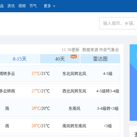
品
资讯
视频
节气
更多
11:30更新
|
数据来源 中央气象台
8-15天
40天
雷达图
晴转多云
27℃
/21℃
东北风转北风
4-5级
多云转雨
27℃
/21℃
西北风转东风
4-5级转3-4级
雨
28℃
/20℃
东南风
3-4级转<3级
雨
28℃
/21℃
南风转东南风
<3级