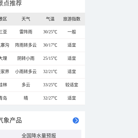
景点推荐
景区
天气
气温
旅游指数
三亚
雷阵雨
30/25℃
一般
九寨沟
阵雨转多云
30/17℃
适宜
大理
阴转小雨
25/15℃
适宜
张家界
小雨转多云
32/21℃
适宜
桂林
多云
33/25℃
较适宜
青岛
晴
32/27℃
适宜
气象产品
全国降水量预报