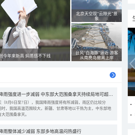
北京天空现“云隙光”景
象
台风“白海豚”逼近 游客
创今年来新高 焖蒸感不下线
从南麂岛撤离上岸
我国降雨强度进一步减弱 中东部大范围桑拿天持续局地可超38℃
天（8月6日至7日），我国降雨强度将有所减弱，雨区仍比较分
同时，我国高温范围较大，新疆、甘肃等地以干热为主，中东部地
有大范围桑拿天。
降雨整体减少减弱 东部多地高温闷热盛行