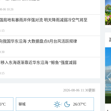
06 10:26
强局地有暴雨并伴强对流 明天降雨减弱冷空气将至
:15
趋向我国华东沿海 大数据盘点8月台风活跃规律
:30
将移入东海逐渐靠近华东沿海 “鲸鱼”强度减弱
:15
2026-08-06 11:30更新
26°C
/
26/37°C
聊城