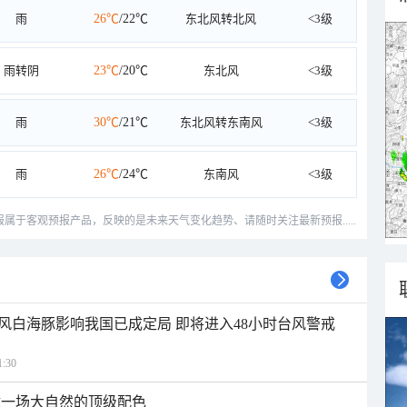
雨
26℃
/22℃
东北风转北风
<3级
雨转阴
23℃
/20℃
东北风
<3级
雨
30℃
/21℃
东北风转东南风
<3级
雨
26℃
/24℃
东南风
<3级
预报属于客观预报产品，反映的是未来天气变化趋势、请随时关注最新预报.....
风白海豚影响我国已成定局 即将进入48小时台风警戒
:30
逅一场大自然的顶级配色