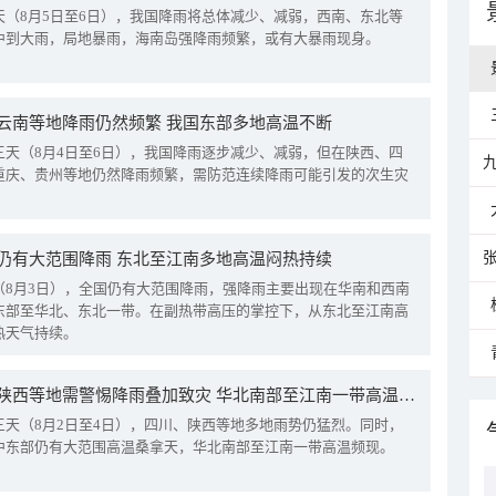
天（8月5日至6日），我国降雨将总体减少、减弱，西南、东北等
中到大雨，局地暴雨，海南岛强降雨频繁，或有大暴雨现身。
云南等地降雨仍然频繁 我国东部多地高温不断
三天（8月4日至6日），我国降雨逐步减少、减弱，但在陕西、四
重庆、贵州等地仍然降雨频繁，需防范连续降雨可能引发的次生灾
仍有大范围降雨 东北至江南多地高温闷热持续
（8月3日），全国仍有大范围降雨，强降雨主要出现在华南和西南
东部至华北、东北一带。在副热带高压的掌控下，从东北至江南高
热天气持续。
四川陕西等地需警惕降雨叠加致灾 华北南部至江南一带高温频现
三天（8月2日至4日），四川、陕西等地多地雨势仍猛烈。同时，
中东部仍有大范围高温桑拿天，华北南部至江南一带高温频现。