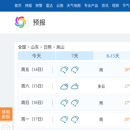
首页
预报
预警
雷达
云图
天气地图
专业产品
资讯
视频
节气
预报
全国
>
山东
>
日照
>
岚山
今天
7天
8-15天
周五（14日）
雨
28
周六（15日）
多云
27
周日（16日）
雨
27
周一（17日）
雨
26