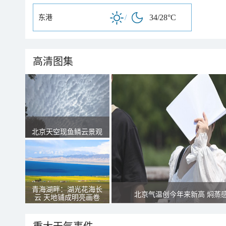
/
34/28°C
东港
高清图集
北京天空现鱼鳞云景观
青海湖畔：湖光花海长
北京气温创今年来新高 焖蒸
云 天地铺成明亮画卷