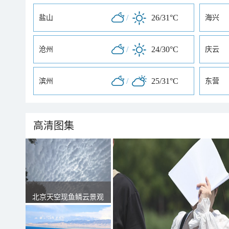
/
26/31°C
盐山
海兴
/
24/30°C
沧州
庆云
/
25/31°C
滨州
东营
高清图集
北京天空现鱼鳞云景观