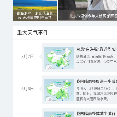
青海湖畔：湖光花海长
北京气温创今年来新高 焖蒸
云 天地铺成明亮画卷
重大天气事件
台风“白海豚”靠近华东
8月7日
随着台风“白海豚”的靠近
高温范围将缩减，受冷空气
8月6日
今明天（8月6日至7日）
散。同时，我国高温范围较
区将有大范围桑拿天。
我国降雨整体减少减弱