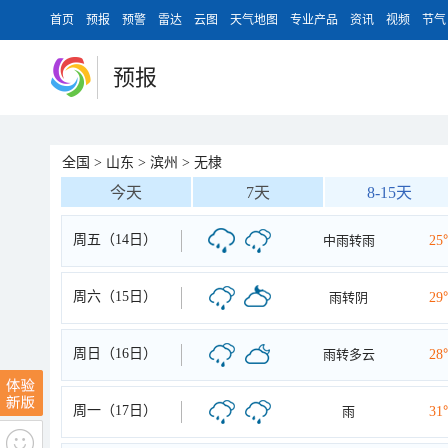
首页
预报
预警
雷达
云图
天气地图
专业产品
资讯
视频
节气
预报
全国
>
山东
>
滨州
>
无棣
今天
7天
8-15天
周五（14日）
中雨转雨
25
周六（15日）
雨转阴
29
周日（16日）
雨转多云
28
周一（17日）
雨
31