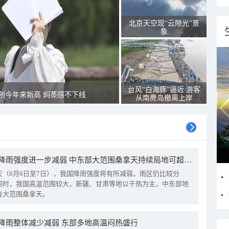
北京天空现“云隙光”景
象
台风“白海豚”逼近 游客
创今年来新高 焖蒸感不下线
从南麂岛撤离上岸
我国降雨强度进一步减弱 中东部大范围桑拿天持续局地可超38℃
天（8月6日至7日），我国降雨强度将有所减弱，雨区仍比较分
同时，我国高温范围较大，新疆、甘肃等地以干热为主，中东部地
有大范围桑拿天。
降雨整体减少减弱 东部多地高温闷热盛行