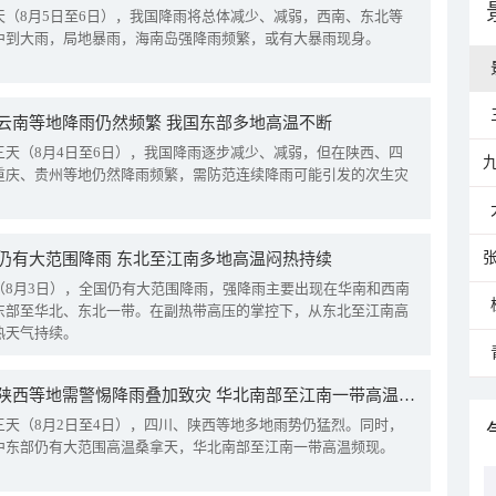
天（8月5日至6日），我国降雨将总体减少、减弱，西南、东北等
中到大雨，局地暴雨，海南岛强降雨频繁，或有大暴雨现身。
云南等地降雨仍然频繁 我国东部多地高温不断
三天（8月4日至6日），我国降雨逐步减少、减弱，但在陕西、四
重庆、贵州等地仍然降雨频繁，需防范连续降雨可能引发的次生灾
仍有大范围降雨 东北至江南多地高温闷热持续
（8月3日），全国仍有大范围降雨，强降雨主要出现在华南和西南
东部至华北、东北一带。在副热带高压的掌控下，从东北至江南高
热天气持续。
四川陕西等地需警惕降雨叠加致灾 华北南部至江南一带高温频现
三天（8月2日至4日），四川、陕西等地多地雨势仍猛烈。同时，
中东部仍有大范围高温桑拿天，华北南部至江南一带高温频现。