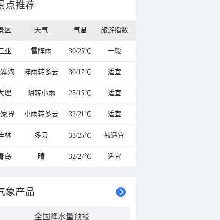
景点推荐
景区
天气
气温
旅游指数
三亚
雷阵雨
30/25℃
一般
九寨沟
阵雨转多云
30/17℃
适宜
大理
阴转小雨
25/15℃
适宜
张家界
小雨转多云
32/21℃
适宜
桂林
多云
33/25℃
较适宜
青岛
晴
32/27℃
适宜
气象产品
全国降水量预报