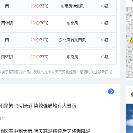
雨
26℃
/22℃
东南风转北风
<3级
雨转阴
26℃
/20℃
东北风
<3级
雨
29℃
/21℃
东北风转东南风
<3级
雨转阴
27℃
/23℃
东南风
<3级
预报属于客观预报产品，反映的是未来天气变化趋势、请随时关注最新预报.....
雨频繁 今明天雨势较强局地有大暴雨
:50
地区有中到大雨 明天高温持续后天将现降温