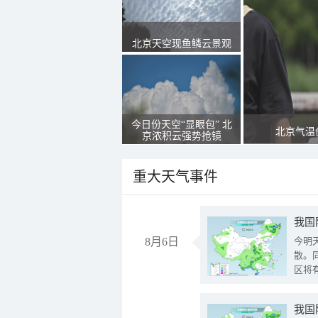
北京天空现鱼鳞云景观
今日份天空“显眼包” 北
北京气温
京浓积云强势抢镜
重大天气事件
8月6日
今明
散。
区将
我国