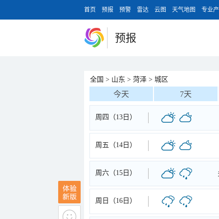
首页
预报
预警
雷达
云图
天气地图
专业产
预报
全国
>
山东
>
菏泽
>
城区
今天
7天
周四（13日）
周五（14日）
周六（15日）
周日（16日）