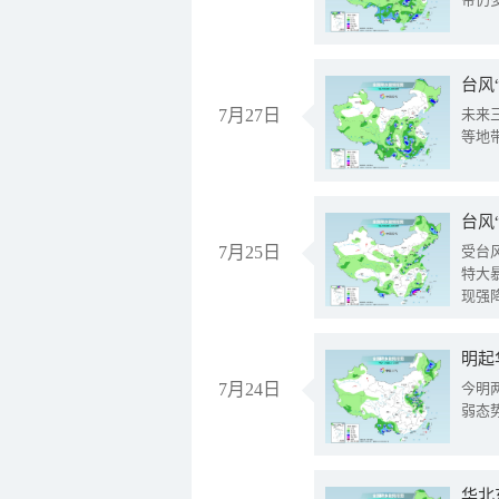
台风
7月27日
未来
等地
台风
7月25日
受台
特大
现强
明起
7月24日
今明
弱态
华北