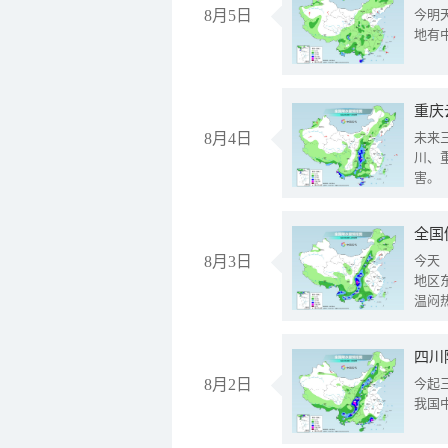
8月5日
今明
地有
重庆
8月4日
未来
川、
害。
全国
8月3日
今天
地区
温闷
8月2日
今起
我国