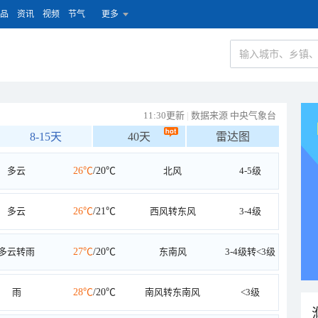
品
资讯
视频
节气
更多
11:30更新
|
数据来源 中央气象台
8-15天
40天
雷达图
多云
26℃
/20℃
北风
4-5级
多云
26℃
/21℃
西风转东风
3-4级
多云转雨
27℃
/20℃
东南风
3-4级转<3级
雨
28℃
/20℃
南风转东南风
<3级