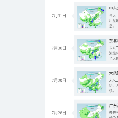
中东
7月31日
今天
川盆
息。
东北
7月30日
未来
流性
全天
大范
7月29日
未来
抬、
续。
广东
7月28日
未来
带仍