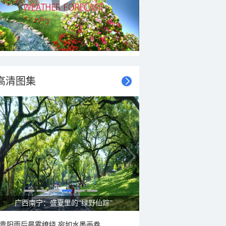
高清图集
呼伦贝尔草原 藏着最治愈的蓝天白云
贵阳雨后晨雾缭绕 宛如水墨画卷