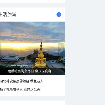
生活旅游
秋意浓 蓝天映衬下的哈尔滨伏尔加庄园
湖北神农架晨雾缭绕 秋色迷人
换个视角看秋景 竟然这么美！