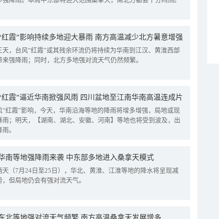
“红霞”影响持续多地迎大暴雨 南方高温减少北方暑意增强
三天，台风“红霞”或其残余环流仍将持续为华南到江汉、黄淮西部
带来强降雨；同时，北方多地强对流天气仍然频繁。
“红霞”逼近华南掀强风雨 四川盆地至江南华南高温连成片
风“红霞”影响，今天，华南沿海等地的降雨将增多增强，局地或现
暴雨；明天，【湖南、湖北、安徽、河南】等地也将受到波及，出
降雨。
华南等地强降雨来袭 中东部多地进入桑拿天模式
两天（7月24日至25日），华北、黄淮、江淮等地的降水将呈现减
势，但局地仍会有强对流天气。
东北等地强对流天气频繁 南方高温桑拿天发展增多