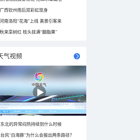
广西钦州雨后双彩虹现身
河南洛阳“花海”上线 美景引客来
秋来栾树红 枝头挂满“胭脂果”
天气视频
东北的异常闷热持续到什么时候
台风“白海豚”为什么会报出两条路径？