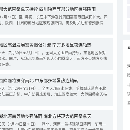
部大范围桑拿天持续 四川陕西等部分地区有强降雨
（7月31日）至8月初，长江中下游及其周围高温范围或再扩大。四
地、陕西、甘肃的部分地区或现强降雨，需及时关注预警预报信
地区高温发展需警惕强对流 南方多地昼夜连轴热
三天（7月30日至8月1日），全国大范围降雨持续，东北地区多对
降水。同时，从华北到华南将现大范围桑拿天，南方不少地方闷热
候在线。
拨
围降雨将贯穿南北 中东部多地暑热连轴转
三天（7月29日至31日），全国大部雨水在线，随着副热带高压北
大陆高压东移，中东部暑热发展，加上湿度较大，大范围桑拿天持
湖北河南等地多强降雨 南北方将现大范围桑拿天
三天（7月28日至30日），湖北、河南一带将现明显降雨，华南一
多强降雨。本周中东部将迎大范围桑拿天，南北方都会十分闷热。