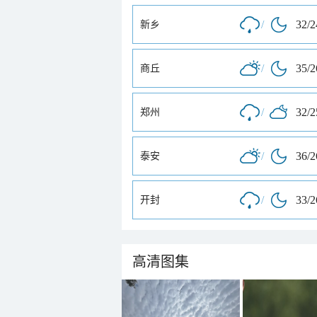
/
32/
新乡
/
35/
商丘
/
32/
郑州
/
36/
泰安
/
33/
开封
高清图集