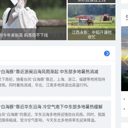
江西永新：中稻开镰抢
创今年来新高 焖蒸感不下线
收忙
“白海豚”靠近浙闽沿海风雨渐起 中东部多地暑热消减
至下周初，随着台风“白海豚”靠近，上海、浙江、福建等地将现持
降雨。同时暑热消减，华北、江南多地将退出高温行列。
“白海豚”靠近华东沿海 冷空气南下中东部多地暑热缓解
台风“白海豚”的靠近，华东沿海多地将迎强劲台风雨。同时，我国
范围将缩减，受冷空气影响，今天东北多地将率先迎来降温。