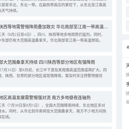
东部至华北、东北一带。在副热带高压的掌控下，从东北至江南高
热天气持续。
四川陕西等地需警惕降雨叠加致灾 华北南部至江南一带高温频现
三天（8月2日至4日），四川、陕西等地多地雨势仍猛烈。同时，
中东部仍有大范围高温桑拿天，华北南部至江南一带高温频现。
部大范围桑拿天持续 四川陕西等部分地区有强降雨
（7月31日）至8月初，长江中下游及其周围高温范围或再扩大。四
拨
地、陕西、甘肃的部分地区或现强降雨，需及时关注预警预报信
地区高温发展需警惕强对流 南方多地昼夜连轴热
三天（7月30日至8月1日），全国大范围降雨持续，东北地区多对
降水。同时，从华北到华南将现大范围桑拿天，南方不少地方闷热
候在线。