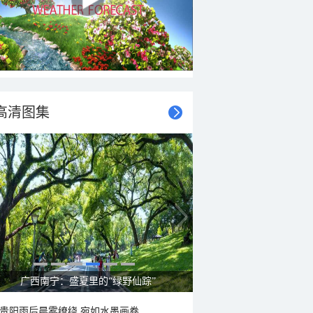
高清图集
呼伦贝尔草原 藏着最治愈的蓝天白云
贵阳雨后晨雾缭绕 宛如水墨画卷