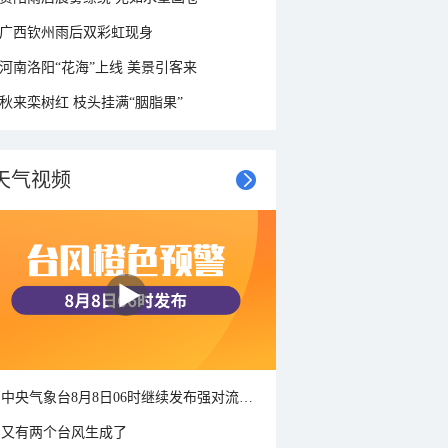
广西钦州雨后双彩虹现身
河南洛阳“花海”上线 美景引客来
秋来栾树红 枝头挂满“胭脂果”
天气视频
中央气象台8月8日06时继续发布强对流天气蓝色预警
又有两个台风生成了