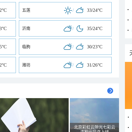
22°C
/
33/24°C
五莲
23°C
/
35/24°C
沂南
25°C
/
30/23°C
临朐
22°C
/
31/26°C
潍坊
北京彩虹云隙光七彩云
浓积云接连上线