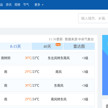
品
资讯
视频
节气
更多
11:30更新
|
数据来源 中央气象台
8-15天
40天
雷达图
雨转阴
30℃
/22℃
东北风转东南风
<3级
雨
29℃
/23℃
南风
<3级
雨
30℃
/23℃
东南风
<3级
雨
29℃
/24℃
南风转东风
<3级