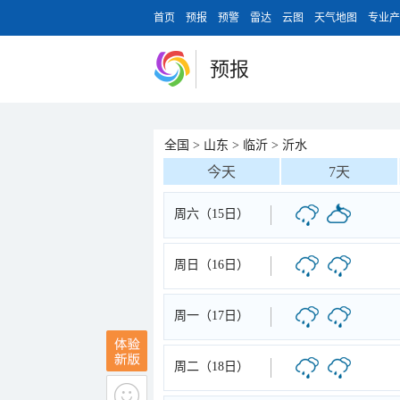
首页
预报
预警
雷达
云图
天气地图
专业产
预报
全国
>
山东
>
临沂
>
沂水
今天
7天
周六（15日）
周日（16日）
周一（17日）
周二（18日）