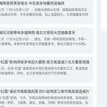
围降雨将贯穿南北 中东部多地暑热连轴转
三天（7月29日至31日），全国大部雨水在线，随着副热带高压北
大陆高压东移，中东部暑热发展，加上湿度较大，大范围桑拿天持
湖北河南等地多强降雨 南北方将现大范围桑拿天
三天（7月28日至30日），湖北、河南一带将现明显降雨，华南一
多强降雨。本周中东部将迎大范围桑拿天，南北方都会十分闷热。
“红霞”影响持续多地迎大暴雨 南方高温减少北方暑意增强
三天，台风“红霞”或其残余环流仍将持续为华南到江汉、黄淮西部
带来强降雨；同时，北方多地强对流天气仍然频繁。
“红霞”逼近华南掀强风雨 四川盆地至江南华南高温连成片
风“红霞”影响，今天，华南沿海等地的降雨将增多增强，局地或现
暴雨；明天，【湖南、湖北、安徽、河南】等地也将受到波及，出