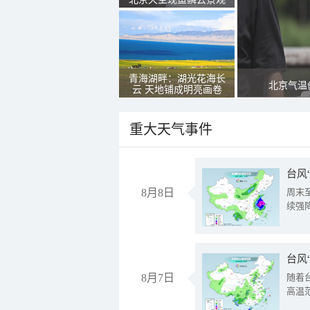
青海湖畔：湖光花海长
北京气温
云 天地铺成明亮画卷
重大天气事件
台风
8月8日
周末
续强
台风
8月7日
随着
高温