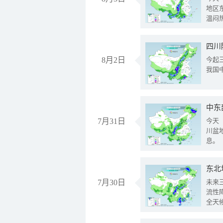
地区
温闷
8月2日
今起
我国
中东
7月31日
今天
川盆
息。
东北
7月30日
未来
流性
全天