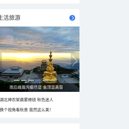
生活旅游
秋意浓 蓝天映衬下的哈尔滨伏尔加庄园
湖北神农架晨雾缭绕 秋色迷人
换个视角看秋景 竟然这么美！