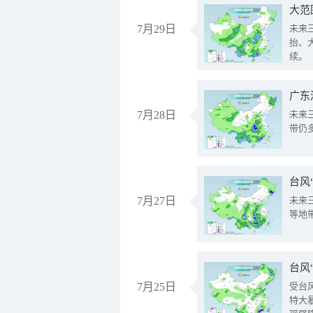
大范
7月29日
未来
抬、
续。
广东
7月28日
未来
带仍
台风
7月27日
未来
等地
台风
7月25日
受台
特大