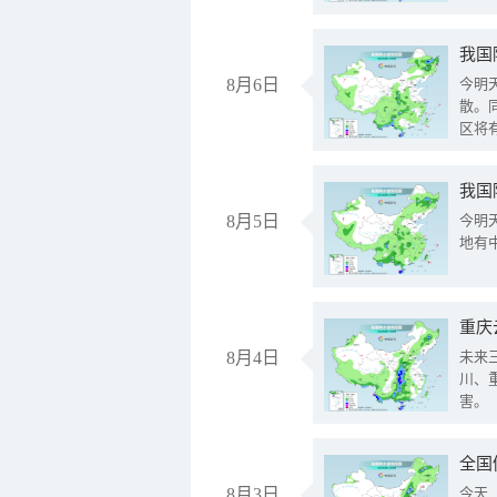
8月6日
今明
散。
区将
我国
8月5日
今明
地有
重庆
8月4日
未来
川、
害。
全国
8月3日
今天