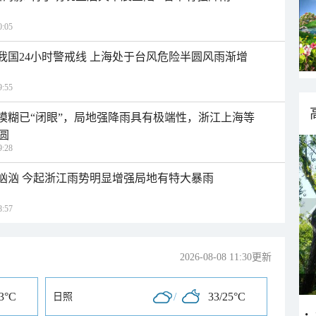
:05
入我国24小时警戒线 上海处于台风危险半圆风雨渐增
:55
区模糊已“闭眼”，局地强降雨具有极端性，浙江上海等
圆
:28
势汹汹 今起浙江雨势明显增强局地有特大暴雨
:57
2026-08-08 11:30更新
23°C
/
33/25°C
日照