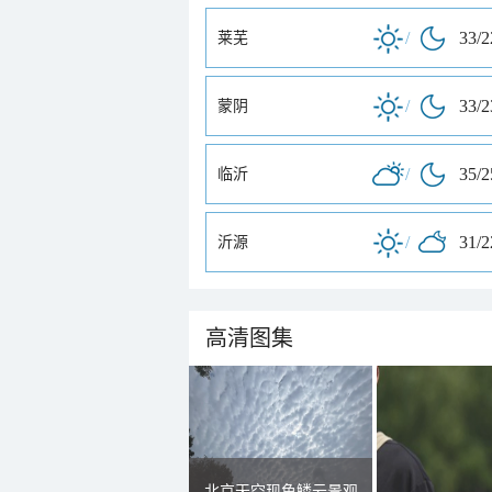
/
33/
莱芜
/
33/
蒙阴
/
35/
临沂
/
31/
沂源
高清图集
北京天空现鱼鳞云景观