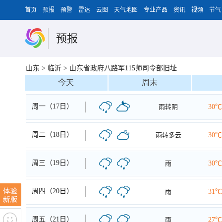
首页
预报
预警
雷达
云图
天气地图
专业产品
资讯
视频
节气
预报
山东
>
临沂
>
山东省政府八路军115师司令部旧址
今天
周末
周一（17日）
雨转阴
30℃
周二（18日）
雨转多云
30℃
周三（19日）
雨
30℃
周四（20日）
雨
31℃
周五（21日）
雨
27℃