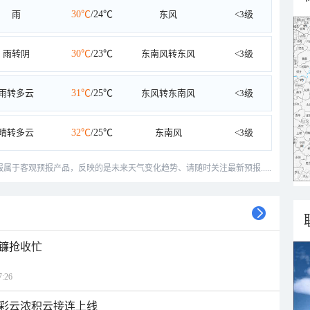
雨
30℃
/24℃
东风
<3级
雨转阴
30℃
/23℃
东南风转东风
<3级
雨转多云
31℃
/25℃
东风转东南风
<3级
晴转多云
32℃
/25℃
东南风
<3级
预报属于客观预报产品，反映的是未来天气变化趋势、请随时关注最新预报.....
镰抢收忙
:26
彩云浓积云接连上线