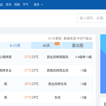
品
资讯
视频
节气
更多
18:00更新
|
数据来源 中央气象台
8-15天
40天
雷达图
小雨转雨
25℃
/22℃
西北风转西南风
3-4级转<3级
雨转多云
27℃
/22℃
西南风转西北风
<3级
雨
28℃
/23℃
西北风转东风
<3级
雨
31℃
/24℃
东风
<3级