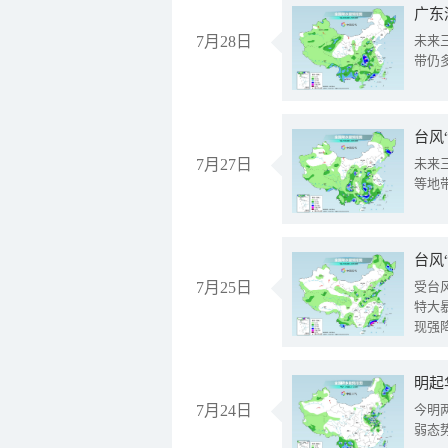
广东
7月28日
未来
带仍
台风
7月27日
未来
等地
台风
7月25日
受台
特大
现强
明起
7月24日
今明
弱态