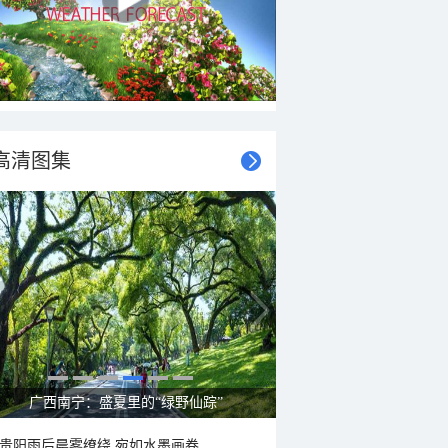
高清图集
呼伦贝尔草原 藏着最治愈的蓝天白云
贵阳雨后晨雾缭绕 宛如水墨画卷