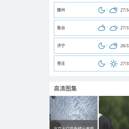
/
27/
滕州
/
27/
鱼台
/
26/
济宁
/
27/
枣庄
高清图集
北京天空现鱼鳞云景观