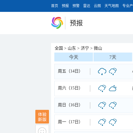
首页
预报
预警
雷达
云图
天气地图
专业产
预报
全国
>
山东
>
济宁
>
微山
今天
7天
周五（14日）
周六（15日）
周日（16日）
周一（17日）