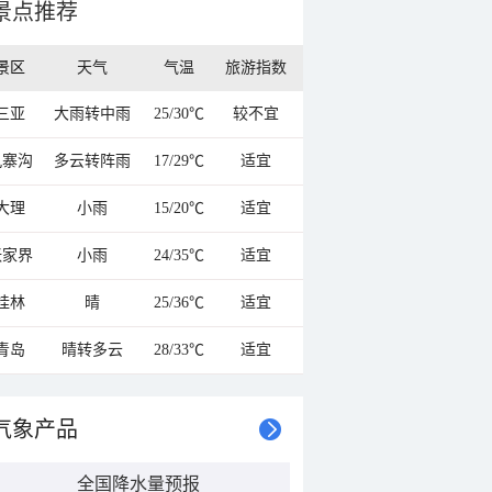
景点推荐
景区
天气
气温
旅游指数
三亚
大雨转中雨
25/30℃
较不宜
九寨沟
多云转阵雨
17/29℃
适宜
大理
小雨
15/20℃
适宜
张家界
小雨
24/35℃
适宜
桂林
晴
25/36℃
适宜
青岛
晴转多云
28/33℃
适宜
气象产品
全国降水量预报