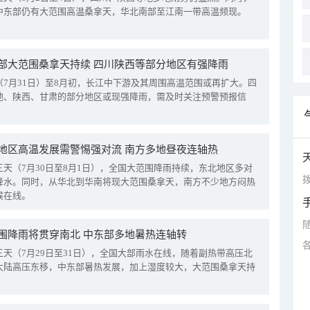
中东部仍有大范围高温桑拿天，华北南部至江南一带高温频现。
部大范围桑拿天持续 四川陕西等部分地区有强降雨
（7月31日）至8月初，长江中下游及其周围高温范围或再扩大。四
地、陕西、甘肃的部分地区或现强降雨，需及时关注预警预报信
地区高温发展需警惕强对流 南方多地昼夜连轴热
三天（7月30日至8月1日），全国大范围降雨持续，东北地区多对
拨
降水。同时，从华北到华南将现大范围桑拿天，南方不少地方闷热
候在线。
围降雨将贯穿南北 中东部多地暑热连轴转
三天（7月29日至31日），全国大部雨水在线，随着副热带高压北
大陆高压东移，中东部暑热发展，加上湿度较大，大范围桑拿天持