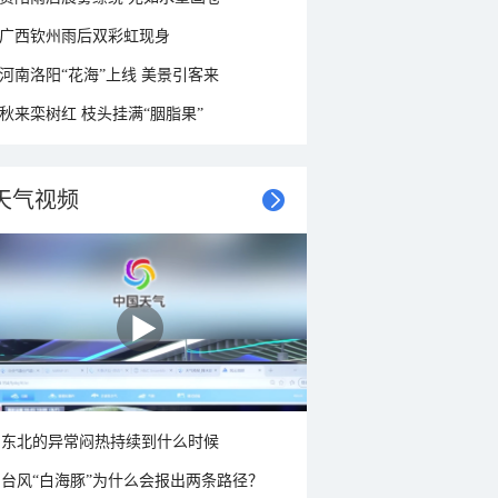
广西钦州雨后双彩虹现身
河南洛阳“花海”上线 美景引客来
秋来栾树红 枝头挂满“胭脂果”
天气视频
东北的异常闷热持续到什么时候
台风“白海豚”为什么会报出两条路径？