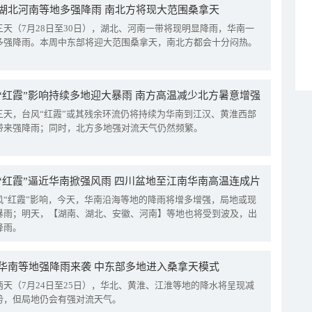
湖北河南等地多强降雨 南北方将现大范围桑拿天
三天（7月28日至30日），湖北、河南一带将现明显降雨，华南一
多强降雨。本周中东部将迎大范围桑拿天，南北方都会十分闷热。
“红霞”影响持续多地迎大暴雨 南方高温减少北方暑意增强
三天，台风“红霞”或其残余环流仍将持续为华南到江汉、黄淮西部
带来强降雨；同时，北方多地强对流天气仍然频繁。
“红霞”逼近华南掀强风雨 四川盆地至江南华南高温连成片
风“红霞”影响，今天，华南沿海等地的降雨将增多增强，局地或现
暴雨；明天，【湖南、湖北、安徽、河南】等地也将受到波及，出
降雨。
华南等地强降雨来袭 中东部多地进入桑拿天模式
两天（7月24日至25日），华北、黄淮、江淮等地的降水将呈现减
势，但局地仍会有强对流天气。