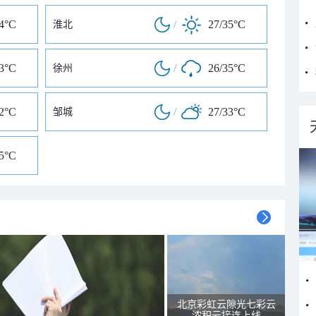
34°C
/
27/35°C
淮北
33°C
/
26/35°C
徐州
32°C
/
27/33°C
邹城
35°C
北京彩虹云隙光七彩云
浓积云接连上线