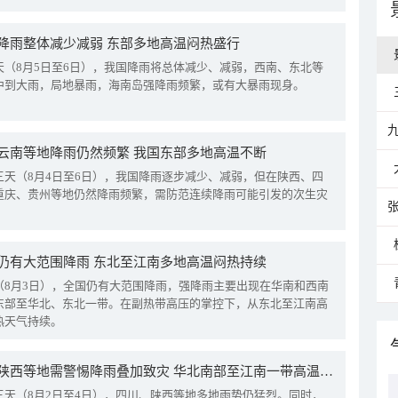
降雨整体减少减弱 东部多地高温闷热盛行
天（8月5日至6日），我国降雨将总体减少、减弱，西南、东北等
中到大雨，局地暴雨，海南岛强降雨频繁，或有大暴雨现身。
云南等地降雨仍然频繁 我国东部多地高温不断
三天（8月4日至6日），我国降雨逐步减少、减弱，但在陕西、四
重庆、贵州等地仍然降雨频繁，需防范连续降雨可能引发的次生灾
仍有大范围降雨 东北至江南多地高温闷热持续
（8月3日），全国仍有大范围降雨，强降雨主要出现在华南和西南
东部至华北、东北一带。在副热带高压的掌控下，从东北至江南高
热天气持续。
四川陕西等地需警惕降雨叠加致灾 华北南部至江南一带高温频现
三天（8月2日至4日），四川、陕西等地多地雨势仍猛烈。同时，