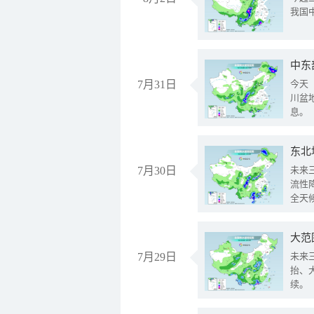
我国
中东
7月31日
今天
川盆
息。
东北
7月30日
未来
流性
全天
大范
7月29日
未来
抬、
续。