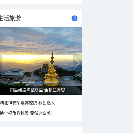
生活旅游
秋意浓 蓝天映衬下的哈尔滨伏尔加庄园
湖北神农架晨雾缭绕 秋色迷人
换个视角看秋景 竟然这么美！