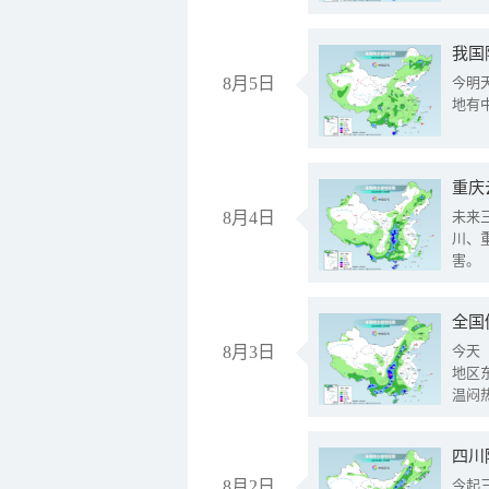
我国
8月5日
今明
地有
重庆
8月4日
未来
川、
害。
全国
8月3日
今天
地区
温闷
8月2日
今起