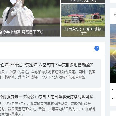
江西永新：中稻开镰抢
创今年来新高 焖蒸感不下线
收忙
“白海豚”靠近华东沿海 冷空气南下中东部多地暑热缓解
台风“白海豚”的靠近，华东沿海多地将迎强劲台风雨。同时，我国
范围将缩减，受冷空气影响，今天东北多地将率先迎来降温。
我国降雨强度进一步减弱 中东部大范围桑拿天持续局地可超38℃
天（8月6日至7日），我国降雨强度将有所减弱，雨区仍比较分
同时，我国高温范围较大，新疆、甘肃等地以干热为主，中东部地
有大范围桑拿天。