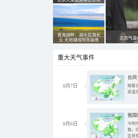
青海湖畔：湖光花海长
北京气温
云 天地铺成明亮画卷
重大天气事件
台风
8月7日
随着
高温
8月6日
今明
散。
区将