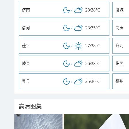
/
28/38°C
济南
聊城
/
23/35°C
清河
高唐
/
27/38°C
茌平
齐河
/
26/38°C
陵县
临邑
/
25/36°C
景县
德州
高清图集