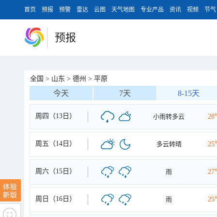
首页
预报
预警
雷达
云图
天气地图
专业产品
资讯
视频
节气
预报
全国
>
山东
>
德州
>
平原
今天
7天
8-15天
周四（13日）
小雨转多云
28
周五（14日）
多云转晴
25
周六（15日）
雨
27
周日（16日）
雨
25