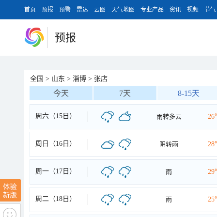
首页
预报
预警
雷达
云图
天气地图
专业产品
资讯
视频
节气
预报
全国
>
山东
>
淄博
>
张店
今天
7天
8-15天
周六（15日）
雨转多云
26
周日（16日）
阴转雨
28
周一（17日）
雨
29
周二（18日）
雨
25