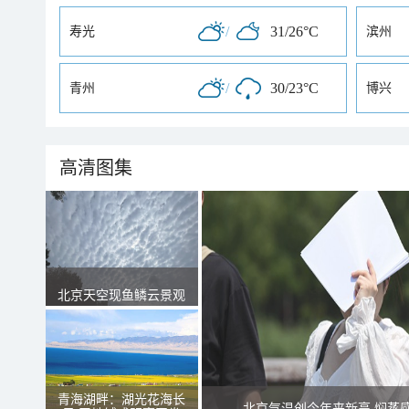
/
31/26°C
寿光
滨州
/
30/23°C
青州
博兴
高清图集
北京天空现鱼鳞云景观
青海湖畔：湖光花海长
北京气温创今年来新高 焖蒸