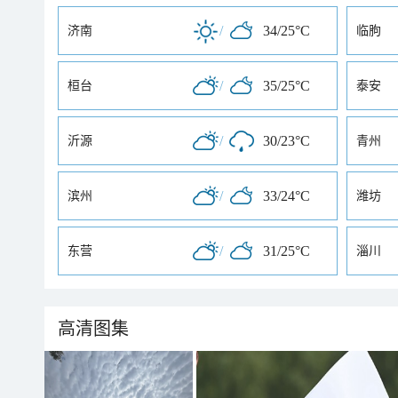
/
34/25°C
济南
临朐
/
35/25°C
桓台
泰安
/
30/23°C
沂源
青州
/
33/24°C
滨州
潍坊
/
31/25°C
东营
淄川
高清图集