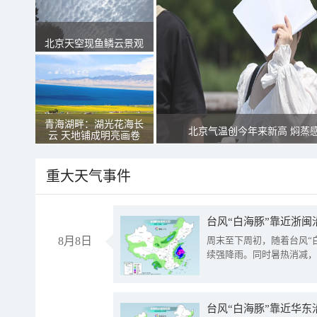
北京天空现鱼鳞云景观
青海湖畔：湖光花海长
北京气温创今年来新高 焖蒸
云 天地铺成明亮画卷
重大天气事件
台风“白海豚”靠近浙闽
8月8日
周末至下周初，随着台风“
续强降雨。同时暑热消减，
台风“白海豚”靠近华东