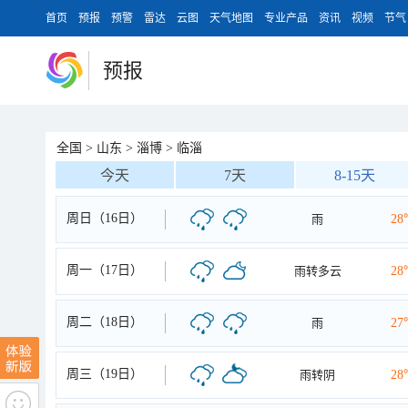
首页
预报
预警
雷达
云图
天气地图
专业产品
资讯
视频
节气
预报
全国
>
山东
>
淄博
>
临淄
今天
7天
8-15天
周日（16日）
雨
28
周一（17日）
雨转多云
28
周二（18日）
雨
27
周三（19日）
雨转阴
28