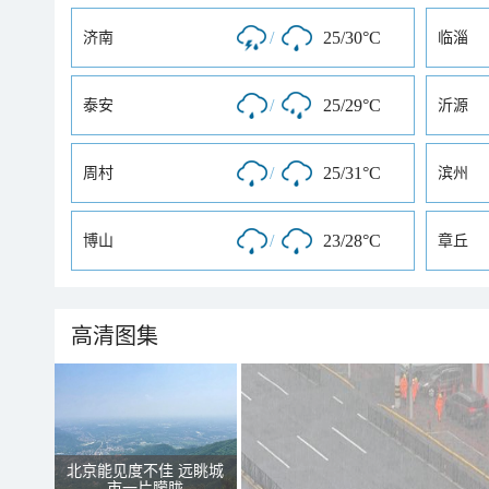
/
25/30°C
济南
临淄
/
25/29°C
泰安
沂源
/
25/31°C
周村
滨州
/
23/28°C
博山
章丘
高清图集
北京能见度不佳 远眺城
市一片朦胧