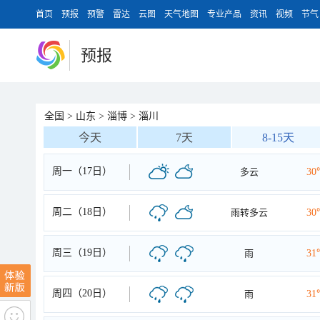
首页
预报
预警
雷达
云图
天气地图
专业产品
资讯
视频
节气
预报
全国
>
山东
>
淄博
>
淄川
今天
7天
8-15天
周一（17日）
多云
30
周二（18日）
雨转多云
30
周三（19日）
雨
31
周四（20日）
雨
31