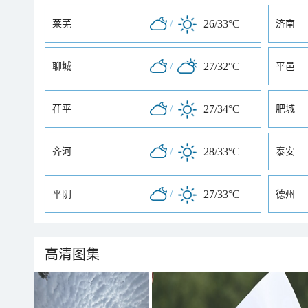
/
26/33°C
莱芜
济南
/
27/32°C
聊城
平邑
/
27/34°C
茌平
肥城
/
28/33°C
齐河
泰安
/
27/33°C
平阴
德州
高清图集