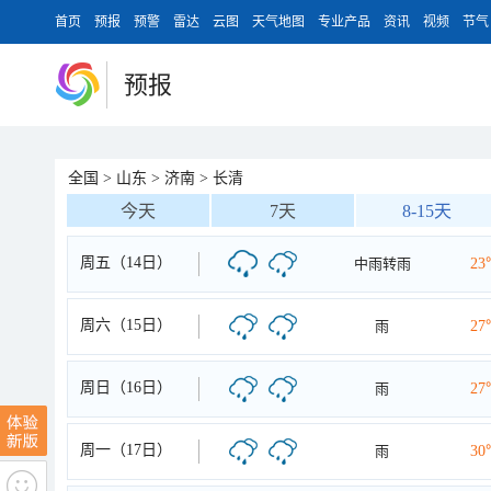
首页
预报
预警
雷达
云图
天气地图
专业产品
资讯
视频
节气
预报
全国
>
山东
>
济南
>
长清
今天
7天
8-15天
周五（14日）
中雨转雨
23
周六（15日）
雨
27
周日（16日）
雨
27
周一（17日）
雨
30