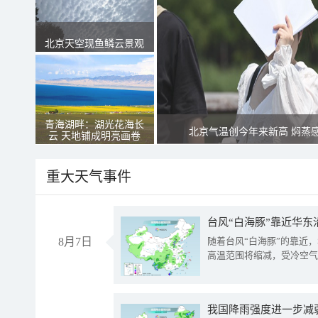
北京天空现鱼鳞云景观
青海湖畔：湖光花海长
北京气温创今年来新高 焖蒸
云 天地铺成明亮画卷
重大天气事件
台风“白海豚”靠近华东
8月7日
随着台风“白海豚”的靠近
高温范围将缩减，受冷空气