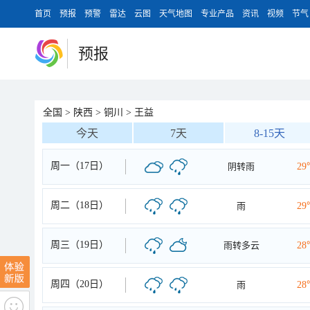
首页
预报
预警
雷达
云图
天气地图
专业产品
资讯
视频
节气
预报
全国
>
陕西
>
铜川
>
王益
今天
7天
8-15天
周一（17日）
阴转雨
29
周二（18日）
雨
29
周三（19日）
雨转多云
28
周四（20日）
雨
28