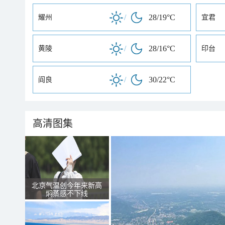
/
28/19°C
耀州
宜君
/
28/16°C
黄陵
印台
/
30/22°C
阎良
高清图集
北京气温创今年来新高
焖蒸感不下线