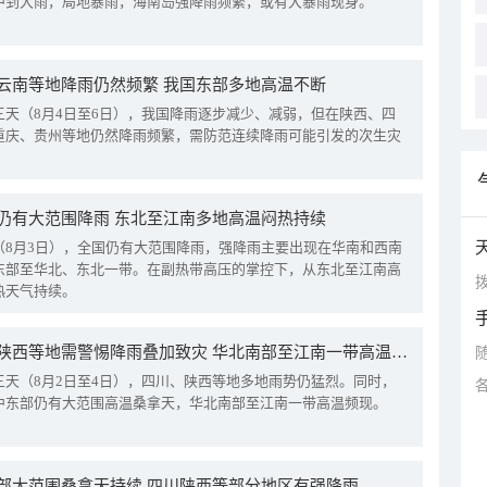
中到大雨，局地暴雨，海南岛强降雨频繁，或有大暴雨现身。
云南等地降雨仍然频繁 我国东部多地高温不断
三天（8月4日至6日），我国降雨逐步减少、减弱，但在陕西、四
重庆、贵州等地仍然降雨频繁，需防范连续降雨可能引发的次生灾
仍有大范围降雨 东北至江南多地高温闷热持续
（8月3日），全国仍有大范围降雨，强降雨主要出现在华南和西南
东部至华北、东北一带。在副热带高压的掌控下，从东北至江南高
拨
热天气持续。
四川陕西等地需警惕降雨叠加致灾 华北南部至江南一带高温频现
三天（8月2日至4日），四川、陕西等地多地雨势仍猛烈。同时，
中东部仍有大范围高温桑拿天，华北南部至江南一带高温频现。
部大范围桑拿天持续 四川陕西等部分地区有强降雨