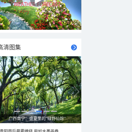
高清图集
呼伦贝尔草原 藏着最治愈的蓝天白云
贵阳雨后晨雾缭绕 宛如水墨画卷