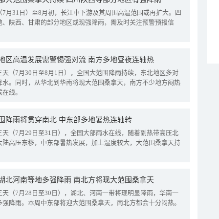
（7月31日）至8月初，长江中下游及其周围高温范围或再扩大。四
地、陕西、甘肃的部分地区或现强降雨，需及时关注预警预报信
地区高温发展需警惕强对流 南方多地昼夜连轴热
三天（7月30日至8月1日），全国大范围降雨持续，东北地区多对
降水。同时，从华北到华南将现大范围桑拿天，南方不少地方闷热
候在线。
围降雨将贯穿南北 中东部多地暑热连轴转
三天（7月29日至31日），全国大部雨水在线，随着副热带高压北
大陆高压东移，中东部暑热发展，加上湿度较大，大范围桑拿天持
湖北河南等地多强降雨 南北方将现大范围桑拿天
三天（7月28日至30日），湖北、河南一带将现明显降雨，华南一
多强降雨。本周中东部将迎大范围桑拿天，南北方都会十分闷热。