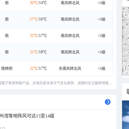
雨
30℃
/14℃
南风转北风
<3级
雨
27℃
/16℃
南风转北风
<3级
雨
32℃
/17℃
南风转北风
<3级
雨
31℃
/18℃
南风转北风
<3级
雨转阴
32℃
/17℃
东南风转北风
<3级
预报属于客观预报产品，反映的是未来天气变化趋势、请随时关注最新预报.....
州湾等地阵风可达13至14级
:15