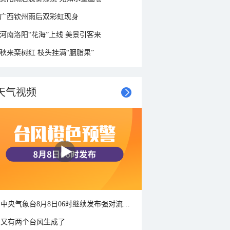
广西钦州雨后双彩虹现身
河南洛阳“花海”上线 美景引客来
秋来栾树红 枝头挂满“胭脂果”
天气视频
中央气象台8月8日06时继续发布强对流天气蓝色预警
又有两个台风生成了