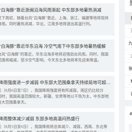
“白海豚”靠近浙闽沿海风雨渐起 中东部多地暑热消减
至下周初，随着台风“白海豚”靠近，上海、浙江、福建等地将现持
降雨。同时暑热消减，华北、江南多地将退出高温行列。
“白海豚”靠近华东沿海 冷空气南下中东部多地暑热缓解
台风“白海豚”的靠近，华东沿海多地将迎强劲台风雨。同时，我国
范围将缩减，受冷空气影响，今天东北多地将率先迎来降温。
我国降雨强度进一步减弱 中东部大范围桑拿天持续局地可超38℃
天（8月6日至7日），我国降雨强度将有所减弱，雨区仍比较分
同时，我国高温范围较大，新疆、甘肃等地以干热为主，中东部地
有大范围桑拿天。
降雨整体减少减弱 东部多地高温闷热盛行
天（8月5日至6日），我国降雨将总体减少、减弱，西南、东北等