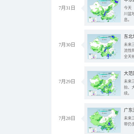
7月31日
今天
川盆
息。
东北
7月30日
未来
流性
全天
大范
7月29日
未来
抬、
续。
广东
7月28日
未来
带仍