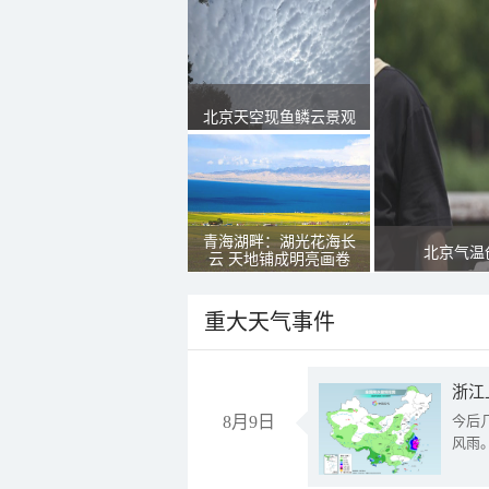
北京天空现鱼鳞云景观
青海湖畔：湖光花海长
北京气温
云 天地铺成明亮画卷
重大天气事件
浙江
8月9日
今后
风雨