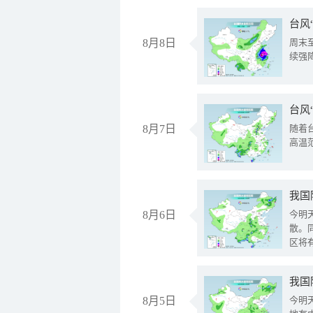
台风
8月8日
周末
续强
台风
8月7日
随着
高温
8月6日
今明
散。
区将
我国
8月5日
今明