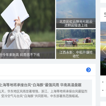
北京彩虹云隙光七彩云
浓积云接连上线
江西永新：中稻开镰抢
创今年来新高 焖蒸感不下线
收忙
上海等地将承接台风“白海豚”最强风雨 华南高温盘踞
几天，华东地区风雨显著增强，浙江、上海等地将承接台风最猛烈
。受冷空气与台风“白海豚”共同影响，中东部暑热范围缩减。