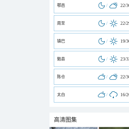
/
22/
鄠邑
/
22/
周至
/
19/
镇巴
/
23/
勉县
/
22/
陈仓
/
16/
太白
高清图集