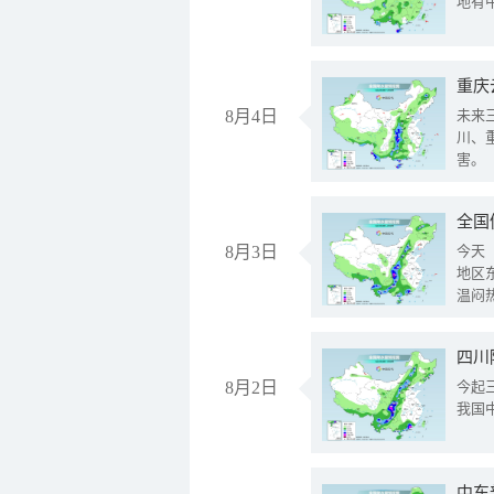
地有
重庆
8月4日
未来
川、
害。
全国
8月3日
今天
地区
温闷
8月2日
今起
我国
中东