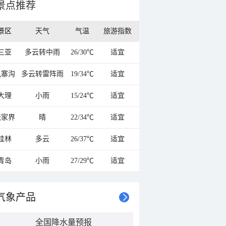
景点推荐
景区
天气
气温
旅游指数
三亚
多云转中雨
26/30℃
适宜
九寨沟
多云转雷阵雨
19/34℃
适宜
大理
小雨
15/24℃
适宜
张家界
晴
22/34℃
适宜
桂林
多云
26/37℃
适宜
青岛
小雨
27/29℃
适宜
气象产品
全国降水量预报