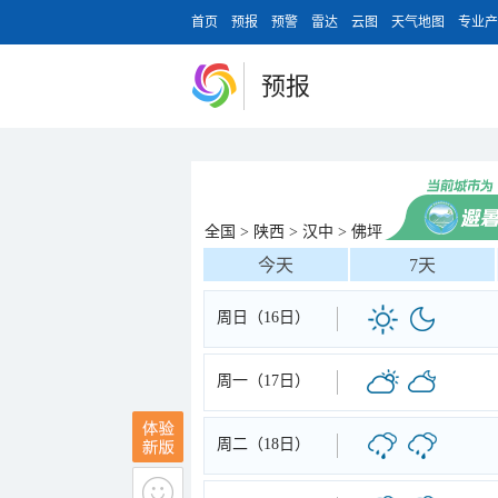
首页
预报
预警
雷达
云图
天气地图
专业产
预报
全国
>
陕西
>
汉中
>
佛坪
今天
7天
周日（16日）
周一（17日）
周二（18日）