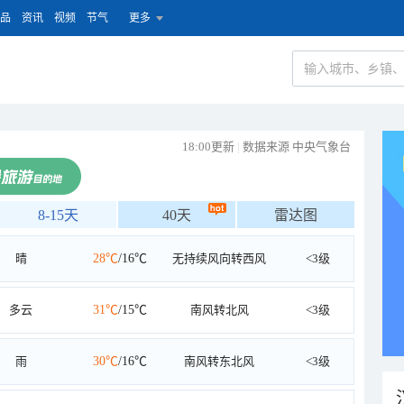
品
资讯
视频
节气
更多
18:00更新
|
数据来源 中央气象台
8-15天
40天
雷达图
晴
28℃
/16℃
无持续风向转西风
<3级
多云
31℃
/15℃
南风转北风
<3级
雨
30℃
/16℃
南风转东北风
<3级