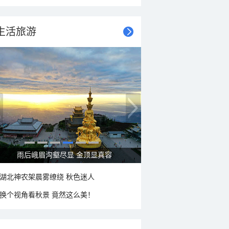
生活旅游
秋意浓 蓝天映衬下的哈尔滨伏尔加庄园
湖北神农架晨雾缭绕 秋色迷人
换个视角看秋景 竟然这么美！