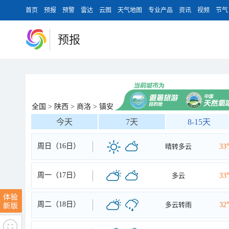
首页
预报
预警
雷达
云图
天气地图
专业产品
资讯
视频
节气
预报
全国
>
陕西
>
商洛
>
镇安
今天
7天
8-15天
周日（16日）
晴转多云
33
周一（17日）
多云
33
周二（18日）
多云转雨
32