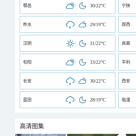
/
30/22°C
鄠邑
宁陕
/
29/19°C
柞水
郧西
/
31/22°C
汉阴
岚皋
/
33/22°C
旬阳
平利
/
30/22°C
长安
西安
/
28/19°C
蓝田
临潼
高清图集