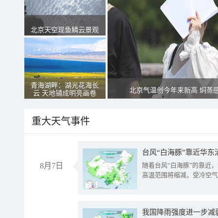
北京天空现鱼鳞云景观
青海湖畔：湖光花海长
北京气温创今年来新高 焖蒸
云 天地铺成明亮画卷
重大天气事件
台风“白海豚”靠近华东
8月7日
随着台风“白海豚”的靠近
高温范围将缩减，受冷空气