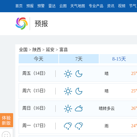
首页
预报
预警
雷达
云图
天气地图
专业产品
资讯
视频
节气
预报
全国
>
陕西
>
延安
>
富县
今天
7天
8-15天
周五（14日）
晴
25
周六（15日）
晴
25
周日（16日）
晴转多云
26
周一（17日）
雨
24