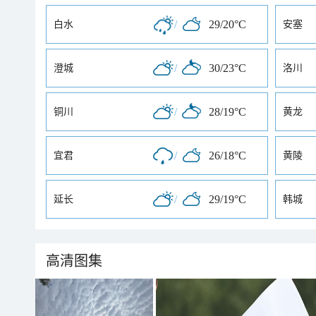
/
29/20°C
白水
安塞
/
30/23°C
澄城
洛川
/
28/19°C
铜川
黄龙
/
26/18°C
宜君
黄陵
/
29/19°C
延长
韩城
高清图集