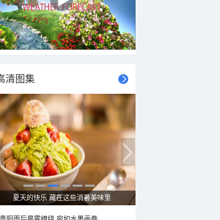
高清图集
广西南宁：盛夏里的“绿野仙踪”
贵阳雨后晨雾缭绕 宛如水墨画卷