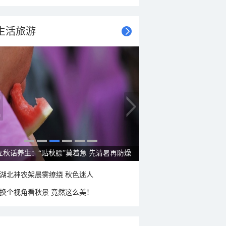
生活旅游
雨后峨眉沟壑尽显 金顶显真容
湖北神农架晨雾缭绕 秋色迷人
换个视角看秋景 竟然这么美！