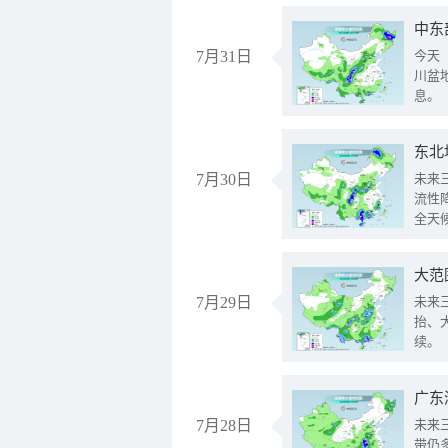
中东
7月31日
今天
川盆
息。
东北
7月30日
未来
流性
全天
大范
7月29日
未来
抬、
续。
广东
7月28日
未来
带仍