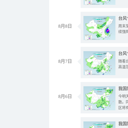
台风
8月8日
周末
续强
台风
8月7日
随着
高温
8月6日
今明
散。
区将
我国