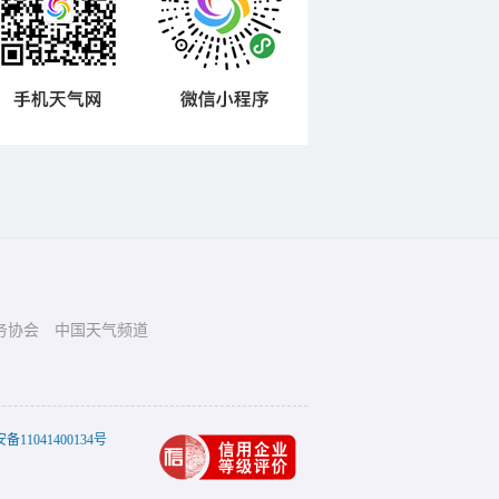
务协会
中国天气频道
11041400134号