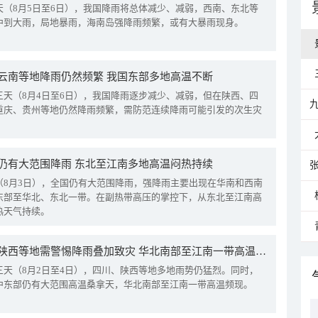
天（8月5日至6日），我国降雨将总体减少、减弱，西南、东北等
中到大雨，局地暴雨，海南岛强降雨频繁，或有大暴雨现身。
云南等地降雨仍然频繁 我国东部多地高温不断
三天（8月4日至6日），我国降雨逐步减少、减弱，但在陕西、四
重庆、贵州等地仍然降雨频繁，需防范连续降雨可能引发的次生灾
仍有大范围降雨 东北至江南多地高温闷热持续
（8月3日），全国仍有大范围降雨，强降雨主要出现在华南和西南
东部至华北、东北一带。在副热带高压的掌控下，从东北至江南高
热天气持续。
四川陕西等地需警惕降雨叠加致灾 华北南部至江南一带高温频现
三天（8月2日至4日），四川、陕西等地多地雨势仍猛烈。同时，
中东部仍有大范围高温桑拿天，华北南部至江南一带高温频现。