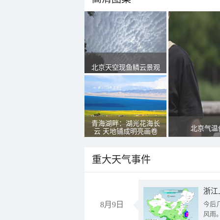
北京天空现鱼鳞云景观
青海湖畔：湖光花海长
北京气温
云 天地铺成明亮画卷
重大天气事件
浙江
8月9日
今后
风雨