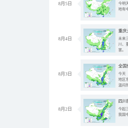
8月5日
今明
地有
重庆
8月4日
未来
川、
害。
全国
8月3日
今天
地区
温闷
8月2日
今起
我国