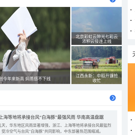
北京彩虹云隙光七彩云
浓积云接连上线
江西永新：中稻开镰抢
创今年来新高 焖蒸感不下线
收忙
上海等地将承接台风“白海豚”最强风雨 华南高温盘踞
几天，华东地区风雨显著增强，浙江、上海等地将承接台风最猛烈
。受冷空气与台风“白海豚”共同影响，中东部暑热范围缩减。