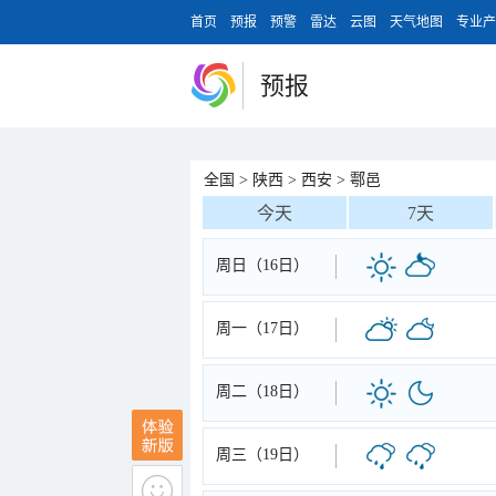
首页
预报
预警
雷达
云图
天气地图
专业产
预报
全国
>
陕西
>
西安
>
鄠邑
今天
7天
周日（16日）
周一（17日）
周二（18日）
周三（19日）