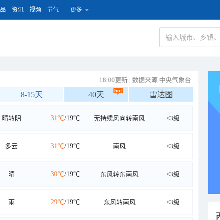
品
资讯
视频
节气
更多
18:00更新
|
数据来源 中央气象台
8-15天
40天
雷达图
晴转阴
31℃
/19℃
无持续风向转南风
<3级
多云
31℃
/19℃
南风
<3级
晴
30℃
/19℃
东风转东南风
<3级
雨
29℃
/19℃
东风转南风
<3级