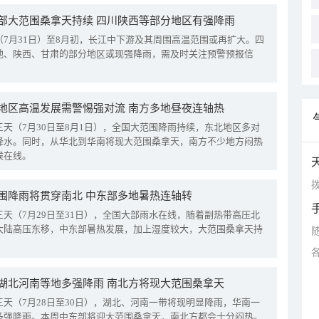
部大范围桑拿天持续 四川陕西等部分地区有强降雨
（7月31日）至8月初，长江中下游及其周围高温范围或再扩大。四
地、陕西、甘肃的部分地区或现强降雨，需及时关注预警预报信
地区高温发展需警惕强对流 南方多地昼夜连轴热
三天（7月30日至8月1日），全国大范围降雨持续，东北地区多对
降水。同时，从华北到华南将现大范围桑拿天，南方不少地方闷热
候在线。
拨
围降雨将贯穿南北 中东部多地暑热连轴转
三天（7月29日至31日），全国大部雨水在线，随着副热带高压北
大陆高压东移，中东部暑热发展，加上湿度较大，大范围桑拿天持
湖北河南等地多强降雨 南北方将现大范围桑拿天
三天（7月28日至30日），湖北、河南一带将现明显降雨，华南一
多强降雨。本周中东部将迎大范围桑拿天，南北方都会十分闷热。