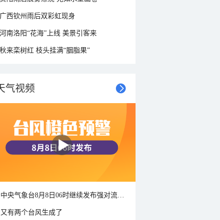
广西钦州雨后双彩虹现身
河南洛阳“花海”上线 美景引客来
秋来栾树红 枝头挂满“胭脂果”
天气视频
中央气象台8月8日06时继续发布强对流天气蓝色预警
又有两个台风生成了