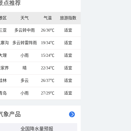
景点推荐
景区
天气
气温
旅游指数
三亚
多云转中雨
26/30℃
适宜
九寨沟
多云转雷阵雨
19/34℃
适宜
大理
小雨
15/24℃
适宜
张家界
晴
22/34℃
适宜
桂林
多云
26/37℃
适宜
青岛
小雨
27/29℃
适宜
气象产品
全国降水量预报