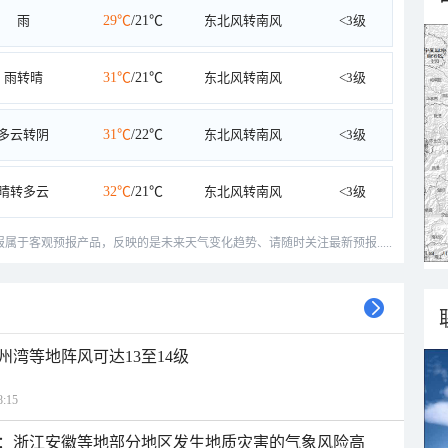
雨
29℃
/21℃
东北风转南风
<3级
雨转晴
31℃
/21℃
东北风转南风
<3级
多云转阴
31℃
/22℃
东北风转南风
<3级
晴转多云
32℃
/21℃
东北风转南风
<3级
预报属于客观预报产品，反映的是未来天气变化趋势、请随时关注最新预报.....
州湾等地阵风可达13至14级
:15
：浙江安徽等地部分地区发生地质灾害的气象风险高