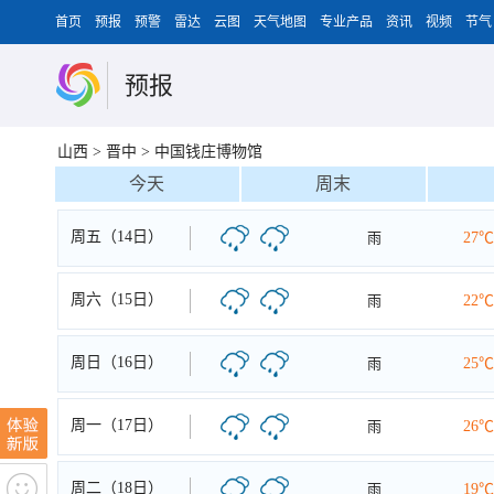
首页
预报
预警
雷达
云图
天气地图
专业产品
资讯
视频
节气
预报
山西
>
晋中
>
中国钱庄博物馆
今天
周末
周五（14日）
雨
27℃
周六（15日）
雨
22℃
周日（16日）
雨
25℃
周一（17日）
雨
26℃
周二（18日）
雨
19℃