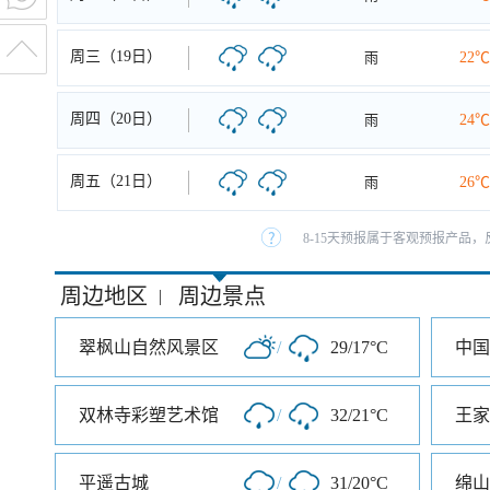
周三（19日）
雨
22℃
周四（20日）
雨
24℃
周五（21日）
雨
26℃
8-15天预报属于客观预报产品，
周边地区
周边景点
|
翠枫山自然风景区
/
29/17°C
中国
双林寺彩塑艺术馆
/
32/21°C
王家
平遥古城
/
31/20°C
绵山