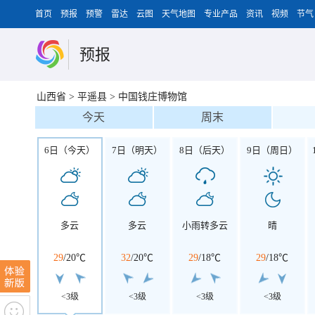
首页
预报
预警
雷达
云图
天气地图
专业产品
资讯
视频
节气
预报
山西省
>
平遥县
>
中国钱庄博物馆
今天
周末
6日（今天）
7日（明天）
8日（后天）
9日（周日）
多云
多云
小雨转多云
晴
29
/
20℃
32
/
20℃
29
/
18℃
29
/
18℃
<3级
<3级
<3级
<3级