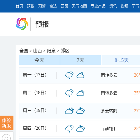
首页
预报
预警
雷达
云图
天气地图
专业产品
资讯
视频
节气
预报
全国
>
山西
>
阳泉
>
郊区
今天
7天
8-15天
周一（17日）
雨转多云
26
周二（18日）
雨转多云
25
周三（19日）
多云转阴
27
周四（20日）
雨转阴
25