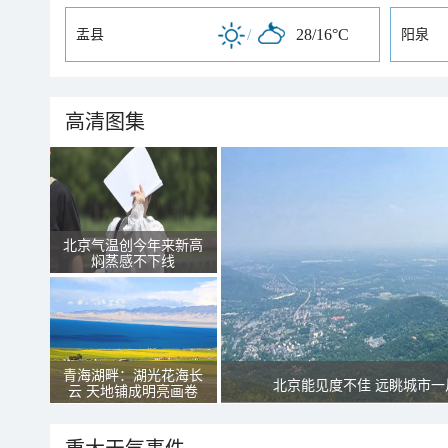
/
28/16°C
盂县
阳泉
高清图集
北京气温创今年来新高
焖蒸感不下线
青海湖畔：湖光花海长
北京能见度不佳 远眺城市一
云 天地铺成明亮画卷