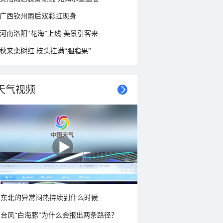
广西钦州雨后双彩虹现身
河南洛阳“花海”上线 美景引客来
秋来栾树红 枝头挂满“胭脂果”
天气视频
东北的异常闷热持续到什么时候
台风“白海豚”为什么会报出两条路径？