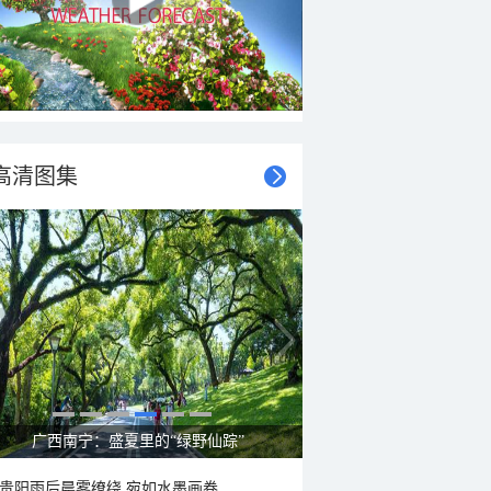
高清图集
广西南宁：盛夏里的“绿野仙踪”
贵阳雨后晨雾缭绕 宛如水墨画卷