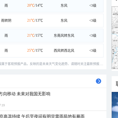
雨
20℃
/14℃
东风
<3级
雨转阴
21℃
/13℃
东风
<3级
雨
21℃
/15℃
东南风转东风
<3级
雨
25℃
/15℃
西风转西北风
<3级
预报属于客观预报产品，反映的是未来天气变化趋势、请随时关注最新预报.....
北方向移动 未来对我国无影响
:19
京高温持续 午后至夜间有明显雷雨局地有暴雨