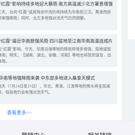
“红霞”影响持续多地迎大暴雨 南方高温减少北方暑意增强
三天，台风“红霞”或其残余环流仍将持续为华南到江汉、黄淮西部
带来强降雨；同时，北方多地强对流天气仍然频繁。
“红霞”逼近华南掀强风雨 四川盆地至江南华南高温连成片
风“红霞”影响，今天，华南沿海等地的降雨将增多增强，局地或现
暴雨；明天，【湖南、湖北、安徽、河南】等地也将受到波及，出
降雨。
华南等地强降雨来袭 中东部多地进入桑拿天模式
两天（7月24日至25日），华北、黄淮、江淮等地的降水将呈现减
势，但局地仍会有强对流天气。
查看更多>>