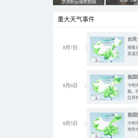
京浓积云强势抢镜
重大天气事件
台风
8月7日
随着
高温
8月6日
今明
散。
区将
我国
8月5日
今明
地有