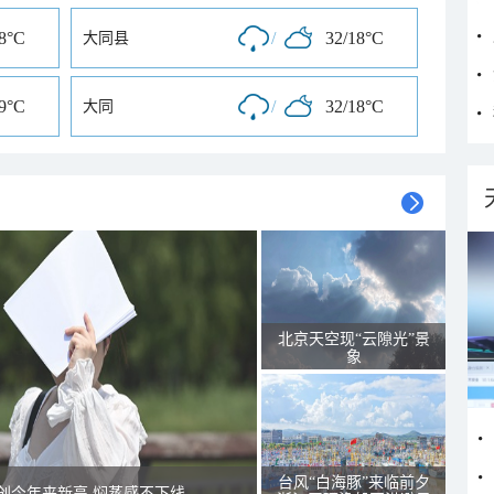
18°C
/
32/18°C
大同县
19°C
/
32/18°C
大同
北京天空现“云隙光”景
象
台风“白海豚”来临前夕
创今年来新高 焖蒸感不下线