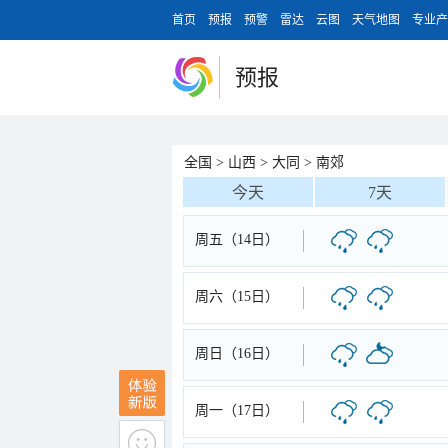
首页
预报
预警
雷达
云图
天气地图
专业产
预报
全国
>
山西
>
大同
>
南郊
今天
7天
周五（14日）
周六（15日）
周日（16日）
周一（17日）