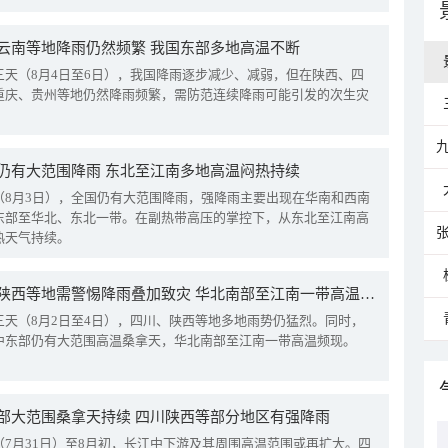
云南等地降雨仍然频繁 我国东部多地高温不断
三天（8月4日至6日），我国降雨逐步减少、减弱，但在陕西、四
重庆、贵州等地仍然降雨频繁，需防范连续降雨可能引发的次生灾
仍有大范围降雨 东北至江南多地高温闷热持续
（8月3日），全国仍有大范围降雨，强降雨主要出现在华南和西南
东部至华北、东北一带。在副热带高压的掌控下，从东北至江南高
热天气持续。
四川陕西等地需警惕降雨叠加致灾 华北南部至江南一带高温频现
三天（8月2日至4日），四川、陕西等地多地雨势仍猛烈。同时，
中东部仍有大范围高温桑拿天，华北南部至江南一带高温频现。
部大范围桑拿天持续 四川陕西等部分地区有强降雨
（7月31日）至8月初，长江中下游及其周围高温范围或再扩大。四