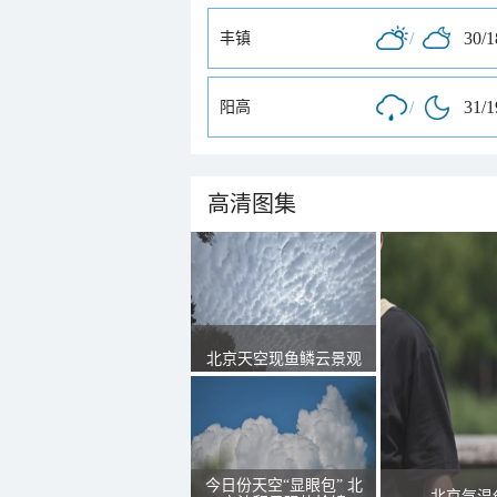
/
30/
丰镇
/
31/
阳高
高清图集
北京天空现鱼鳞云景观
今日份天空“显眼包” 北
北京气温