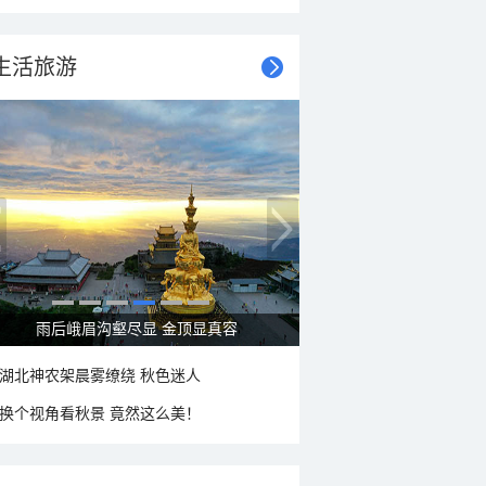
生活旅游
雨后峨眉沟壑尽显 金顶显真容
湖北神农架晨雾缭绕 秋色迷人
换个视角看秋景 竟然这么美！