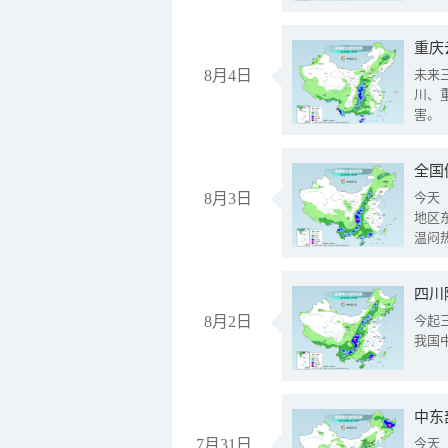
重庆
8月4日
未来
川、
害。
全国
8月3日
今天
地区
温闷
8月2日
今起
我国
中东
7月31日
今天