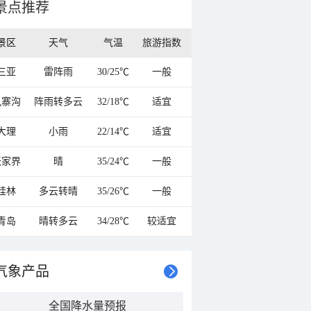
景点推荐
景区
天气
气温
旅游指数
三亚
雷阵雨
30/25℃
一般
九寨沟
阵雨转多云
32/18℃
适宜
大理
小雨
22/14℃
适宜
张家界
晴
35/24℃
一般
桂林
多云转晴
35/26℃
一般
青岛
晴转多云
34/28℃
较适宜
气象产品
全国降水量预报