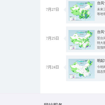
台风
7月27日
未来
等地
台风
7月25日
受台
特大
现强
明起
7月24日
今明
弱态