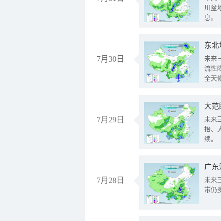
川盆
息。
东北
7月30日
未来
流性
全天
大范
7月29日
未来
抬、
续。
广东
7月28日
未来
带仍