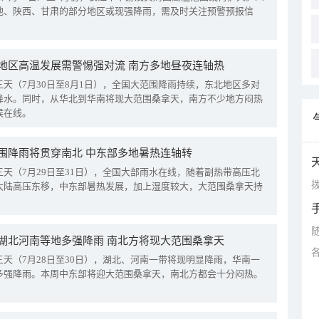
地、陕西、甘肃的部分地区或现强降雨，需及时关注预警预报信
地区高温发展需警惕强对流 南方多地昼夜连轴热
三天（7月30日至8月1日），全国大范围降雨持续，东北地区多对
降水。同时，从华北到华南将现大范围桑拿天，南方不少地方闷热
候在线。
围降雨将贯穿南北 中东部多地暑热连轴转
三天（7月29日至31日），全国大部雨水在线，随着副热带高压北
拨
大陆高压东移，中东部暑热发展，加上湿度较大，大范围桑拿天持
湖北河南等地多强降雨 南北方将现大范围桑拿天
三天（7月28日至30日），湖北、河南一带将现明显降雨，华南一
多强降雨。本周中东部将迎大范围桑拿天，南北方都会十分闷热。