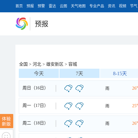
首页
预报
预警
雷达
云图
天气地图
专业产品
资讯
视频
节气
预报
全国
>
河北
>
雄安新区
>
容城
今天
7天
8-15天
周日（16日）
雨
26
周一（17日）
雨
25
周二（18日）
雨
26