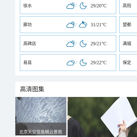
/
29/20°C
徐水
高阳
/
31/21°C
廊坊
望都
/
29/21°C
高碑店
满城
/
29/22°C
易县
保定
高清图集
北京天空现鱼鳞云景观