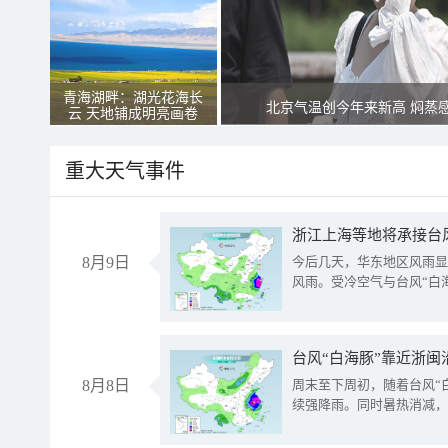
青海湖畔：湖光花海长
北京气温创今年来新高 焖蒸
云 天地铺成明亮画卷
重大天气事件
浙江上海等地将承接台风
8月9日
今后几天，华东地区风雨显
风雨。受冷空气与台风“白
台风“白海豚”靠近浙闽
8月8日
周末至下周初，随着台风“
续强降雨。同时暑热消减，