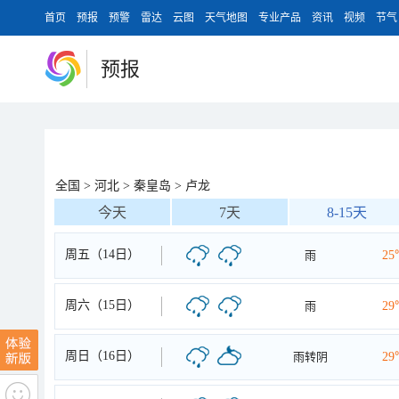
首页
预报
预警
雷达
云图
天气地图
专业产品
资讯
视频
节气
预报
全国
>
河北
>
秦皇岛
>
卢龙
今天
7天
8-15天
周五（14日）
雨
25
周六（15日）
雨
29
周日（16日）
雨转阴
29