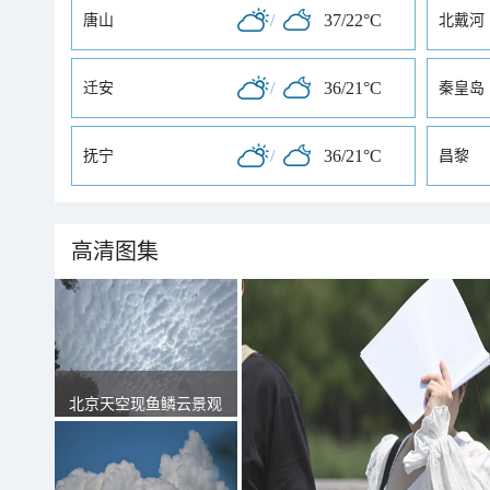
/
37/22°C
唐山
北戴河
/
36/21°C
迁安
秦皇岛
/
36/21°C
抚宁
昌黎
高清图集
北京天空现鱼鳞云景观