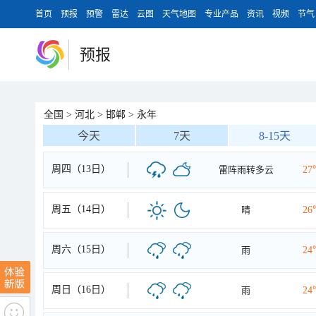
首页
预报
预警
雷达
云图
天气地图
专业产品
资讯
视频
节气
预报
全国
>
河北
>
邯郸
>
永年
今天
7天
8-15天
周四（13日）
雷阵雨转多云
27
周五（14日）
晴
26
周六（15日）
雨
24
周日（16日）
雨
24