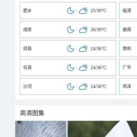
/
25/39°C
肥乡
临漳
/
26/39°C
成安
曲周
/
24/36°C
邱县
南和
/
24/36°C
任县
广平
/
24/36°C
沙河
鸡泽
高清图集