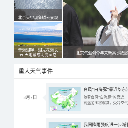
北京天空现鱼鳞云景观
青海湖畔：湖光花海长
北京气温创今年来新高 焖蒸
云 天地铺成明亮画卷
重大天气事件
台风“白海豚”靠近华东
8月7日
随着台风“白海豚”的靠近
高温范围将缩减，受冷空气