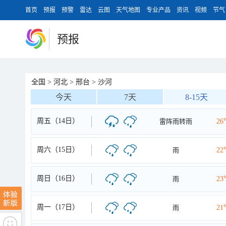
首页
预报
预警
雷达
云图
天气地图
专业产品
资讯
视频
节气
预报
全国
>
河北
>
邢台
>
沙河
今天
7天
8-15天
周五（14日）
雷阵雨转雨
26
周六（15日）
雨
22
周日（16日）
雨
23
周一（17日）
雨
21