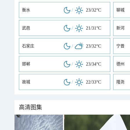
/
23/32°C
衡水
聊城
/
21/31°C
武邑
新河
/
23/32°C
石家庄
宁晋
/
23/34°C
邯郸
德州
/
22/33°C
故城
隆尧
高清图集