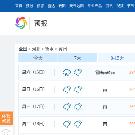
首页
预报
预警
雷达
云图
天气地图
专业产品
资讯
视频
节气
预报
全国
>
河北
>
衡水
>
冀州
今天
7天
8-15天
周六（15日）
雷阵雨转雨
29
周日（16日）
雨
28
周一（17日）
雨
26
周二（18日）
雨
26