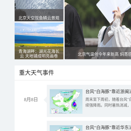
北京天空现鱼鳞云景观
青海湖畔：湖光花海长
北京气温创今年来新高 焖蒸
云 天地铺成明亮画卷
重大天气事件
台风“白海豚”靠近浙闽
8月8日
周末至下周初，随着台风“
续强降雨。同时暑热消减，
台风“白海豚”靠近华东