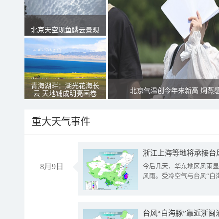
北京天空现鱼鳞云景观
青海湖畔：湖光花海长
北京气温创今年来新高 焖蒸
云 天地铺成明亮画卷
重大天气事件
浙江上海等地将承接台风
8月9日
今后几天，华东地区风雨显
风雨。受冷空气与台风“白
台风“白海豚”靠近浙闽