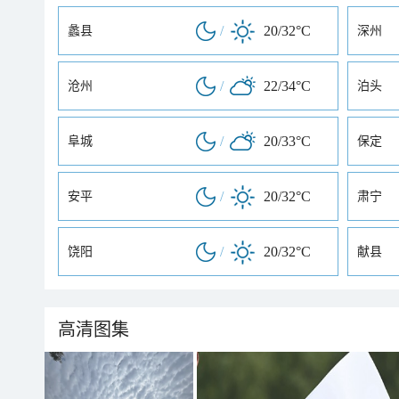
/
20/32°C
蠡县
深州
/
22/34°C
沧州
泊头
/
20/33°C
阜城
保定
/
20/32°C
安平
肃宁
/
20/32°C
饶阳
献县
高清图集