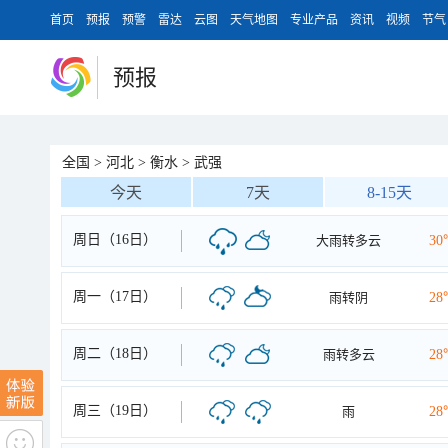
首页
预报
预警
雷达
云图
天气地图
专业产品
资讯
视频
节气
预报
全国
>
河北
>
衡水
>
武强
今天
7天
8-15天
周日（16日）
大雨转多云
30
周一（17日）
雨转阴
28
周二（18日）
雨转多云
28
周三（19日）
雨
28