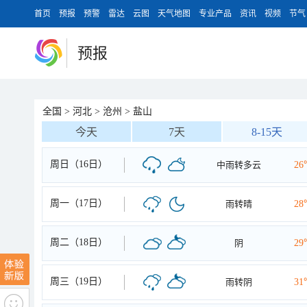
首页
预报
预警
雷达
云图
天气地图
专业产品
资讯
视频
节气
预报
全国
>
河北
>
沧州
>
盐山
今天
7天
8-15天
周日（16日）
中雨转多云
26
周一（17日）
雨转晴
28
周二（18日）
阴
29
周三（19日）
雨转阴
31