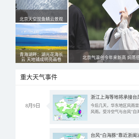
北京天空现鱼鳞云景观
青海湖畔：湖光花海长
北京气温创今年来新高 焖蒸
云 天地铺成明亮画卷
重大天气事件
浙江上海等地将承接台风
8月9日
今后几天，华东地区风雨显
风雨。受冷空气与台风“白
台风“白海豚”靠近浙闽