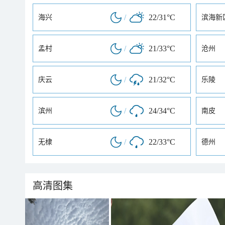
/
22/31°C
海兴
滨海新
/
21/33°C
孟村
沧州
/
21/32°C
庆云
乐陵
/
24/34°C
滨州
南皮
/
22/33°C
无棣
德州
高清图集