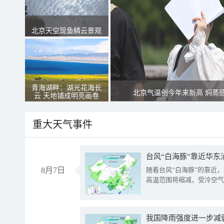
北京天空现鱼鳞云景观
青海湖畔：湖光花海长
北京气温创今年来新高 焖蒸
云 天地铺成明亮画卷
重大天气事件
台风“白海豚”靠近华东
8月7日
随着台风“白海豚”的靠近
高温范围将缩减，受冷空气