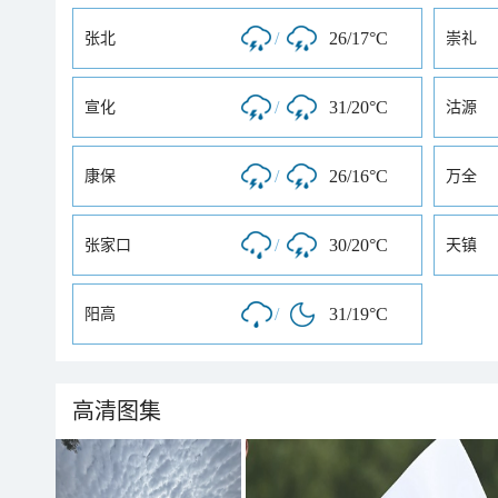
/
26/17°C
张北
崇礼
/
31/20°C
宣化
沽源
/
26/16°C
康保
万全
/
30/20°C
张家口
天镇
/
31/19°C
阳高
高清图集