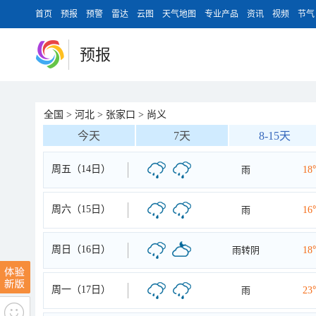
首页
预报
预警
雷达
云图
天气地图
专业产品
资讯
视频
节气
预报
全国
>
河北
>
张家口
>
尚义
今天
7天
8-15天
周五（14日）
雨
18
周六（15日）
雨
16
周日（16日）
雨转阴
18
周一（17日）
雨
23