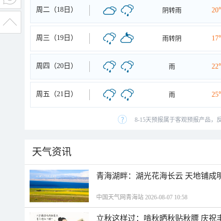
周二（18日）
阴转雨
20
周三（19日）
雨转阴
17
周四（20日）
雨
22
周五（21日）
雨
25
8-15天预报属于客观预报产品，
天气资讯
青海湖畔：湖光花海长云 天地铺成
中国天气网青海站 2026-08-07 10:58
立秋这样过：啃秋晒秋贴秋膘 庆祝