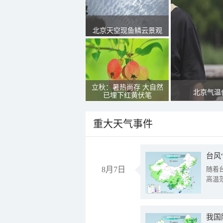
北京天空现鱼鳞云景观
立秋：暑热尚存 大自然
北京气温
已埋下红黄伏笔
重大天气事件
台风
8月7日
随着
高温