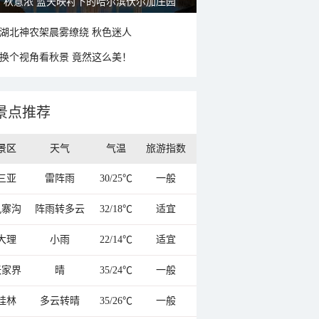
大美新疆—帕米尔高原好风光
湖北神农架晨雾缭绕 秋色迷人
换个视角看秋景 竟然这么美！
景点推荐
景区
天气
气温
旅游指数
三亚
雷阵雨
30/25℃
一般
九寨沟
阵雨转多云
32/18℃
适宜
大理
小雨
22/14℃
适宜
张家界
晴
35/24℃
一般
桂林
多云转晴
35/26℃
一般