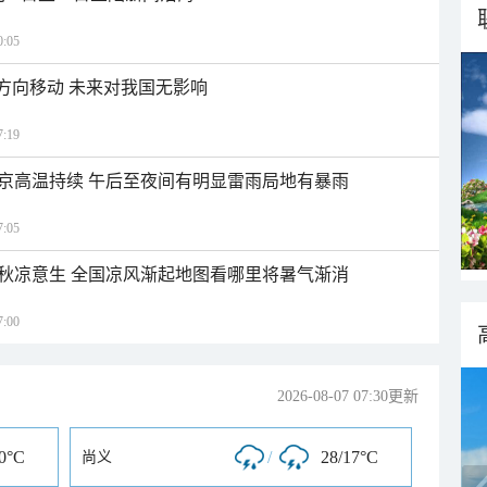
:05
北方向移动 未来对我国无影响
:19
京高温持续 午后至夜间有明显雷雨局地有暴雨
:05
秋凉意生 全国凉风渐起地图看哪里将暑气渐消
:00
2026-08-07 07:30更新
20°C
/
28/17°C
尚义