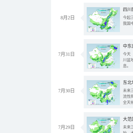
8月2日
今起
我国
中东
7月31日
今天
川盆
息。
东北
7月30日
未来
流性
全天
大范
7月29日
未来
抬、