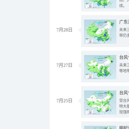
续。
广东
7月28日
未来
带仍
台风
7月27日
未来
等地
台风
7月25日
受台
特大
现强
明起