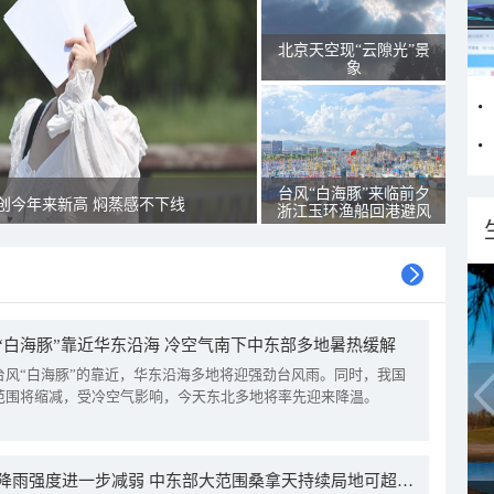
北京天空现“云隙光”景
象
台风“白海豚”来临前夕
创今年来新高 焖蒸感不下线
浙江玉环渔船回港避风
“白海豚”靠近华东沿海 冷空气南下中东部多地暑热缓解
台风“白海豚”的靠近，华东沿海多地将迎强劲台风雨。同时，我国
范围将缩减，受冷空气影响，今天东北多地将率先迎来降温。
我国降雨强度进一步减弱 中东部大范围桑拿天持续局地可超38℃