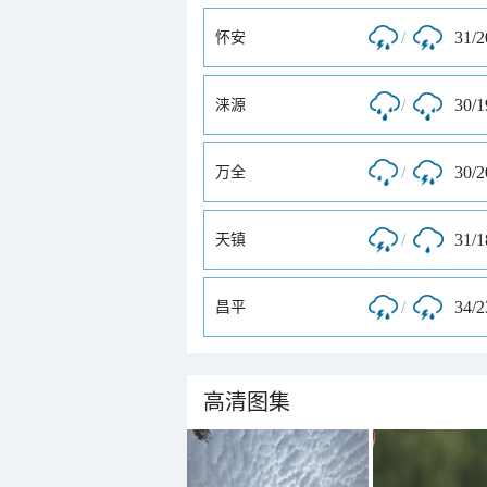
/
31/
怀安
/
30/
涞源
/
30/
万全
/
31/
天镇
/
34/
昌平
高清图集