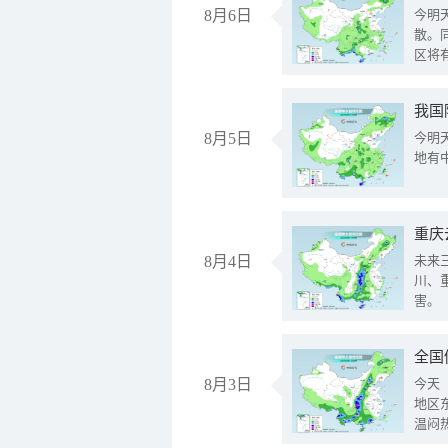
8月6日
今明
散。
区将
我国
8月5日
今明
地有
重庆
8月4日
未来
川、
害。
全国
8月3日
今天
地区
温闷