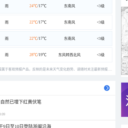
雨
24℃
/17℃
东南风
<3级
雨
22℃
/17℃
东南风
<3级
雨
22℃
/17℃
东南风
<3级
雨
28℃
/19℃
东风转西北风
<3级
预报属于客观预报产品，反映的是未来天气变化趋势、请随时关注最新预报.....
大自然已埋下红黄伏笔
:09
于9日至10日登陆浙闽沿海