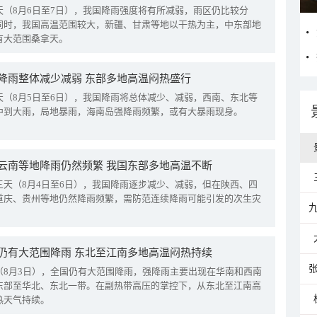
天（8月6日至7日），我国降雨强度将有所减弱，雨区仍比较分
同时，我国高温范围较大，新疆、甘肃等地以干热为主，中东部地
有大范围桑拿天。
降雨整体减少减弱 东部多地高温闷热盛行
天（8月5日至6日），我国降雨将总体减少、减弱，西南、东北等
中到大雨，局地暴雨，海南岛强降雨频繁，或有大暴雨现身。
云南等地降雨仍然频繁 我国东部多地高温不断
三天（8月4日至6日），我国降雨逐步减少、减弱，但在陕西、四
重庆、贵州等地仍然降雨频繁，需防范连续降雨可能引发的次生灾
仍有大范围降雨 东北至江南多地高温闷热持续
（8月3日），全国仍有大范围降雨，强降雨主要出现在华南和西南
东部至华北、东北一带。在副热带高压的掌控下，从东北至江南高
热天气持续。