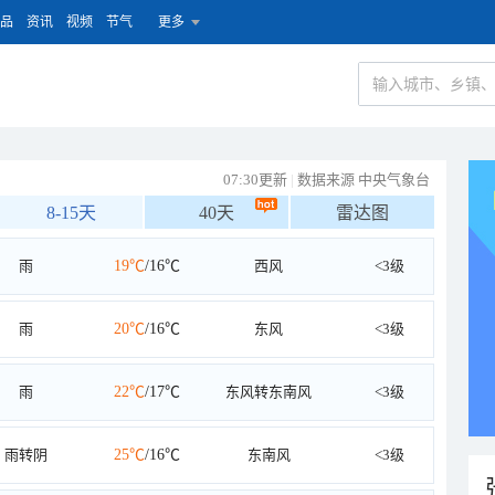
品
资讯
视频
节气
更多
07:30更新
|
数据来源 中央气象台
8-15天
40天
雷达图
雨
19℃
/16℃
西风
<3级
雨
20℃
/16℃
东风
<3级
雨
22℃
/17℃
东风转东南风
<3级
雨转阴
25℃
/16℃
东南风
<3级