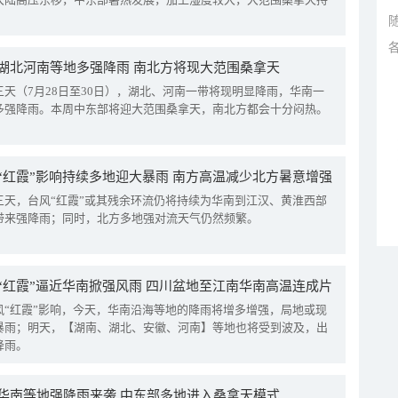
湖北河南等地多强降雨 南北方将现大范围桑拿天
三天（7月28日至30日），湖北、河南一带将现明显降雨，华南一
多强降雨。本周中东部将迎大范围桑拿天，南北方都会十分闷热。
“红霞”影响持续多地迎大暴雨 南方高温减少北方暑意增强
三天，台风“红霞”或其残余环流仍将持续为华南到江汉、黄淮西部
带来强降雨；同时，北方多地强对流天气仍然频繁。
“红霞”逼近华南掀强风雨 四川盆地至江南华南高温连成片
风“红霞”影响，今天，华南沿海等地的降雨将增多增强，局地或现
暴雨；明天，【湖南、湖北、安徽、河南】等地也将受到波及，出
降雨。
华南等地强降雨来袭 中东部多地进入桑拿天模式