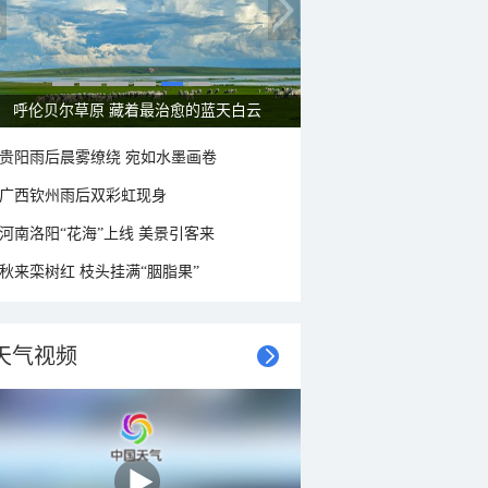
一组图感受水中消暑快乐瞬间
贵阳雨后晨雾缭绕 宛如水墨画卷
广西钦州雨后双彩虹现身
河南洛阳“花海”上线 美景引客来
秋来栾树红 枝头挂满“胭脂果”
天气视频