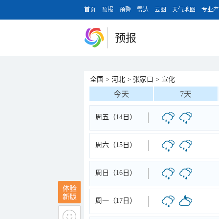
首页
预报
预警
雷达
云图
天气地图
专业产
预报
全国
>
河北
>
张家口
>
宣化
今天
7天
周五（14日）
周六（15日）
周日（16日）
周一（17日）