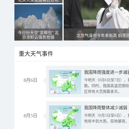
今日份天空“显眼包” 北
北京气温创今年来新高 焖蒸
京浓积云强势抢镜
重大天气事件
8月6日
今明天（8月6日至7日）
散。同时，我国高温范围较
区将有大范围桑拿天。
我国降雨整体减少减弱
8月5日
今明天（8月5日至6日）
地有中到大雨，局地暴雨，