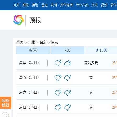
首页
预报
预警
雷达
云图
天气地图
专业产品
资讯
视频
节气
预报
全国
>
河北
>
保定
>
涞水
今天
7天
8-15天
周四（13日）
雨转多云
25
周五（14日）
雨
25
周六（15日）
雨
25
周日（16日）
雨
29