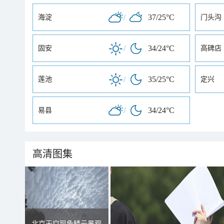
/
37/25°C
海淀
门头沟
/
34/24°C
固安
高碑店
/
35/25°C
莲池
定兴
/
34/24°C
易县
高清图集
北京天空现鱼鳞云景观