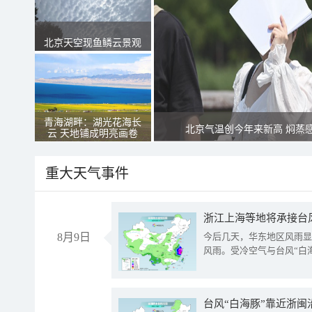
北京天空现鱼鳞云景观
青海湖畔：湖光花海长
北京气温创今年来新高 焖蒸
云 天地铺成明亮画卷
重大天气事件
浙江上海等地将承接台风
8月9日
今后几天，华东地区风雨显
风雨。受冷空气与台风“白
台风“白海豚”靠近浙闽