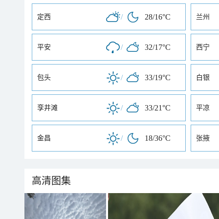
/
28/16°C
定西
兰州
/
32/17°C
平安
西宁
/
33/19°C
包头
白银
/
33/21°C
孪井滩
平凉
/
18/36°C
金昌
张掖
高清图集