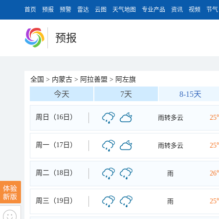
首页
预报
预警
雷达
云图
天气地图
专业产品
资讯
视频
节气
预报
全国
>
内蒙古
>
阿拉善盟
>
阿左旗
今天
7天
8-15天
周日（16日）
雨转多云
25
周一（17日）
雨转多云
25
周二（18日）
雨
26
周三（19日）
雨
25