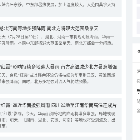
大陆高压东移，中东部暑热发展，加上湿度较大，大范围桑拿天持
湖北河南等地多强降雨 南北方将现大范围桑拿天
三天（7月28日至30日），湖北、河南一带将现明显降雨，华南一
多强降雨。本周中东部将迎大范围桑拿天，南北方都会十分闷热。
“红霞”影响持续多地迎大暴雨 南方高温减少北方暑意增强
三天，台风“红霞”或其残余环流仍将持续为华南到江汉、黄淮西部
拨
带来强降雨；同时，北方多地强对流天气仍然频繁。
“红霞”逼近华南掀强风雨 四川盆地至江南华南高温连成片
风“红霞”影响，今天，华南沿海等地的降雨将增多增强，局地或现
暴雨；明天，【湖南、湖北、安徽、河南】等地也将受到波及，出
降雨。