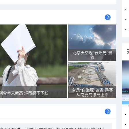
北京天空现“云隙光”景
象
台风“白海豚”逼近 游客
创今年来新高 焖蒸感不下线
从南麂岛撤离上岸