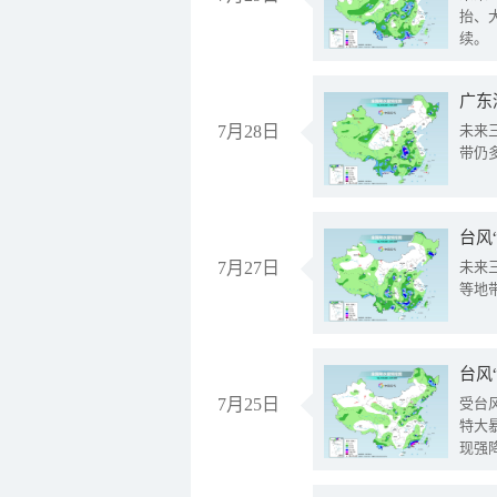
抬、
续。
广东
7月28日
未来
带仍
台风
7月27日
未来
等地
台风
7月25日
受台
特大
现强