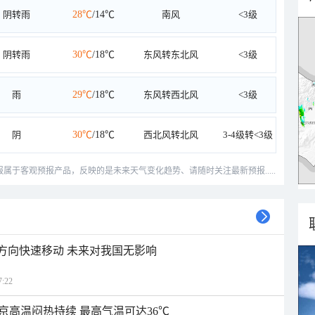
阴转雨
28℃
/14℃
南风
<3级
阴转雨
30℃
/18℃
东风转东北风
<3级
雨
29℃
/18℃
东风转西北风
<3级
阴
30℃
/18℃
西北风转北风
3-4级转<3级
预报属于客观预报产品，反映的是未来天气变化趋势、请随时关注最新预报.....
北方向快速移动 未来对我国无影响
:22
京高温闷热持续 最高气温可达36℃