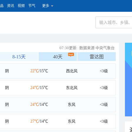
品
资讯
视频
节气
更多
07:30更新
|
数据来源 中央气象台
8-15天
40天
雷达图
阴
22℃
/15℃
西北风
<3级
阴
24℃
/15℃
东北风
<3级
阴
24℃
/14℃
东风
<3级
阴
27℃
/14℃
东风
<3级