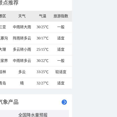
景点推荐
景区
天气
气温
旅游指数
三亚
中雨转大雨
30/25℃
一般
九寨沟
阵雨转多云
30/17℃
适宜
大理
多云转小雨
25/15℃
适宜
张家界
中雨转多云
30/22℃
一般
桂林
多云
33/25℃
较适宜
青岛
晴
32/27℃
适宜
气象产品
全国降水量预报