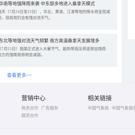
华南等地强降雨来袭 中东部多地进入桑拿天模式
两天（7月24日至25日），华北、黄淮、江淮等地的降水将呈现减
势，但局地仍会有强对流天气。
东北等地强对流天气频繁 南方高温桑拿天发展增多
（7月23日）我国正式进入大暑节气，副热带高压将逐渐加强西
南方的强降雨将明显减弱。
查看更多>>
营销中心
相关链接
商务合作
广告服务
中国气象局
中国气象服
媒资合作