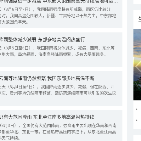
我国降雨强度进一步减弱 中东部大范围桑拿天持续局地可超38℃
天（8月6日至7日），我国降雨强度将有所减弱，雨区仍比较分
同时，我国高温范围较大，新疆、甘肃等地以干热为主，中东部地
有大范围桑拿天。
降雨整体减少减弱 东部多地高温闷热盛行
天（8月5日至6日），我国降雨将总体减少、减弱，西南、东北等
中到大雨，局地暴雨，海南岛强降雨频繁，或有大暴雨现身。
云南等地降雨仍然频繁 我国东部多地高温不断
三天（8月4日至6日），我国降雨逐步减少、减弱，但在陕西、四
重庆、贵州等地仍然降雨频繁，需防范连续降雨可能引发的次生灾
仍有大范围降雨 东北至江南多地高温闷热持续
（8月3日），全国仍有大范围降雨，强降雨主要出现在华南和西南
东部至华北、东北一带。在副热带高压的掌控下，从东北至江南高
热天气持续。