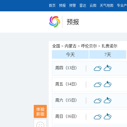
首页
预报
预警
雷达
云图
天气地图
专业产
预报
全国
>
内蒙古
>
呼伦贝尔
>
扎赉诺尔
今天
7天
周四（13日）
周五（14日）
周六（15日）
周日（16日）