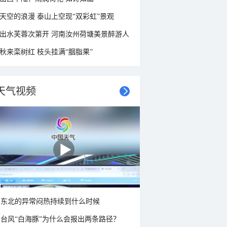
天空的浪漫 泰山上空现“双彩虹”景观
出水芙蓉次第开 河南汝州荷塘美景醉游人
秋来栾树红 枝头挂满“胭脂果”
天气视频
东北的异常闷热持续到什么时候
台风“白海豚”为什么会报出两条路径？