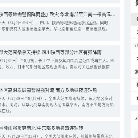
四川陕西等地需警惕降雨叠加致灾 华北南部至江南一带高温频现
三天（8月2日至4日），四川、陕西等地多地雨势仍猛烈。同时，
中东部仍有大范围高温桑拿天，华北南部至江南一带高温频现。
部大范围桑拿天持续 四川陕西等部分地区有强降雨
（7月31日）至8月初，长江中下游及其周围高温范围或再扩大。四
地、陕西、甘肃的部分地区或现强降雨，需及时关注预警预报信
地区高温发展需警惕强对流 南方多地昼夜连轴热
三天（7月30日至8月1日），全国大范围降雨持续，东北地区多对
降水。同时，从华北到华南将现大范围桑拿天，南方不少地方闷热
候在线。
围降雨将贯穿南北 中东部多地暑热连轴转
三天（7月29日至31日），全国大部雨水在线，随着副热带高压北