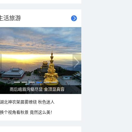
生活旅游
雨后峨眉沟壑尽显 金顶显真容
湖北神农架晨雾缭绕 秋色迷人
换个视角看秋景 竟然这么美！