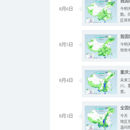
8月6日
今明
散。
区将
我国
8月5日
今明
地有
重庆
8月4日
未来
川、
害。
全国
8月3日
今天
地区
温闷