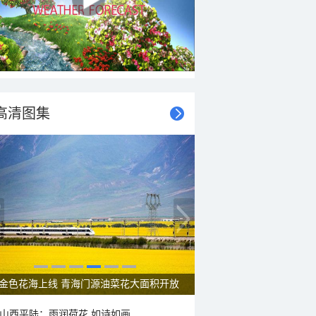
高清图集
金色花海上线 青海门源油菜花大面积开放
山西平陆：雨润荷花 如诗如画