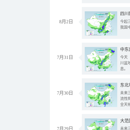
8月2日
今起
我国
中东
7月31日
今天
川盆
息。
东北
7月30日
未来
流性
全天
大范
7月29日
未来