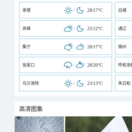
/
28/17°C
承德
白城
/
25/12°C
赤峰
通辽
/
28/17°C
集宁
锦州
/
28/20°C
张家口
呼和浩
/
23/13°C
乌兰浩特
朱日和
高清图集