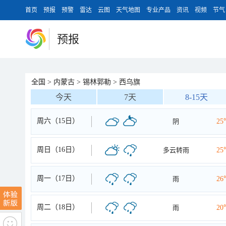
首页
预报
预警
雷达
云图
天气地图
专业产品
资讯
视频
节气
预报
全国
>
内蒙古
>
锡林郭勒
>
西乌旗
今天
7天
8-15天
周六（15日）
阴
25
周日（16日）
多云转雨
25
周一（17日）
雨
26
周二（18日）
雨
20