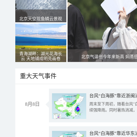
北京天空现鱼鳞云景观
青海湖畔：湖光花海长
北京气温创今年来新高 焖蒸
云 天地铺成明亮画卷
重大天气事件
台风“白海豚”靠近浙闽
8月8日
周末至下周初，随着台风“
续强降雨。同时暑热消减，
台风“白海豚”靠近华东